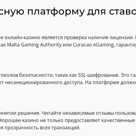
сную платформу для ставо
онлайн-казино является проверка наличия лицензии. 
как Malta Gaming Authority или Curacao eGaming, гаран
колов безопасности, таких как SSL-шифрование. Это г
 несанкционированного доступа. На платформе должно
ринятии решения. Читайте независимые отзывы пользо
Хорошее казино не только предоставляет качественные 
я прозрачность всех транзакций.