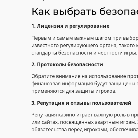
Как выбрать безопа
1. Лицензия и регулирование
Первым и самым важным шагом при выборе 
известного регулирующего органа, такого 
стандарты безопасности и честности игры.
2. Протоколы безопасности
Обратите внимание на использование прото
финансовая информация будут защищены от
применяются для защиты игроков.
3. Репутация и отзывы пользователей
Репутация казино играет важную роль в п
или сайтах, посвященных азартным играм. 
обязательства перед игроками, обеспечива