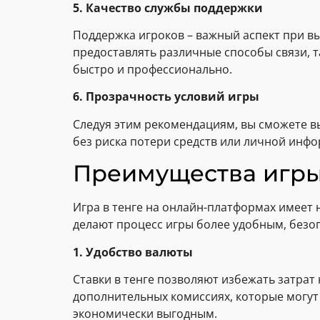
5. Качество службы поддержки
Поддержка игроков – важный аспект при в
предоставлять различные способы связи, т
быстро и профессионально.
6. Прозрачность условий игры
Следуя этим рекомендациям, вы сможете вы
без риска потери средств или личной инф
Преимущества игры
Игра в тенге на онлайн-платформах имеет 
делают процесс игры более удобным, безо
1. Удобство валюты
Ставки в тенге позволяют избежать затрат
дополнительных комиссиях, которые могут 
экономически выгодным.