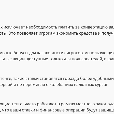
х исключает необходимость платить за конвертацию ва
юты. Это позволяет игрокам экономить средства и получ
ивные бонусы для казахстанских игроков, использующих
льные акции, доступные только для пользователей, игр
тенге, такие ставки становятся гораздо более удобными
версий и не переживая о колебаниях валютных курсов.
ющие тенге, часто работают в рамках местного законод
т, что ваши ставки и финансовые операции будут защищ