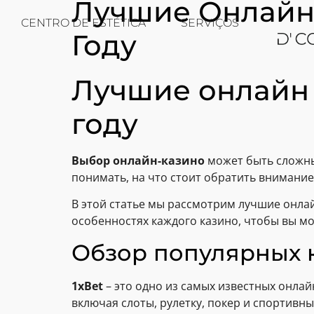
Лучшие Онлайн 
CENTRO DE ESTÉTICA
SERVIÇOS
Году
Лучшие онлайн к
году
Выбор онлайн-казино
может быть сложны
понимать, на что стоит обратить внимание
В этой статье мы рассмотрим лучшие онлай
особенностях каждого казино, чтобы вы м
Обзор популярных к
1xBet
– это одно из самых известных онлай
включая слоты, рулетку, покер и спортивн