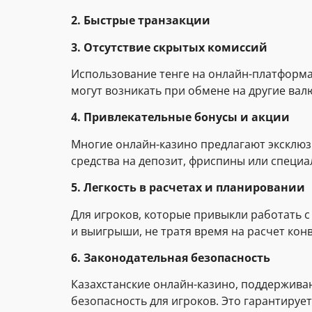
2. Быстрые транзакции
3. Отсутствие скрытых комиссий
Использование тенге на онлайн-платформа
могут возникать при обмене на другие вал
4. Привлекательные бонусы и акции
Многие онлайн-казино предлагают эксклюз
средства на депозит, фриспины или специа
5. Легкость в расчетах и планировании
Для игроков, которые привыкли работать с 
и выигрыши, не тратя время на расчет кон
6. Законодательная безопасность
Казахстанские онлайн-казино, поддержива
безопасность для игроков. Это гарантируе