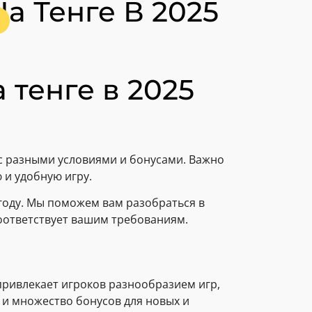
а Тенге В 2025
 тенге в 2025
с разными условиями и бонусами. Важно
 и удобную игру.
 году. Мы поможем вам разобраться в
оответствует вашим требованиям.
 привлекает игроков разнообразием игр,
 и множество бонусов для новых и