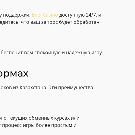
у поддержки,
Beef Casino
доступную 24/7, и
бедитесь, что ваш запрос будет обработан
 обеспечит вам спокойную и надежную игру
ормах
оков из Казахстана. Эти преимущества
я о текущих обменных курсах или
т процесс игры более простым и