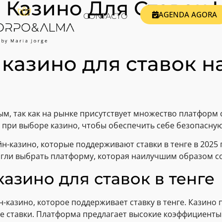
Казино Для Ставок Н
AGENDA AGORA
CONTACTO
азино для ставок на
м, так как на рынке присутствует множество платформ 
 при выборе казино, чтобы обеспечить себе безопасную
н-казино, которые поддерживают ставки в тенге в 2025
огли выбрать платформу, которая наилучшим образом с
азино для ставок в тенге
н-казино, которое поддерживает ставку в тенге. Казино
ые ставки. Платформа предлагает высокие коэффициенты