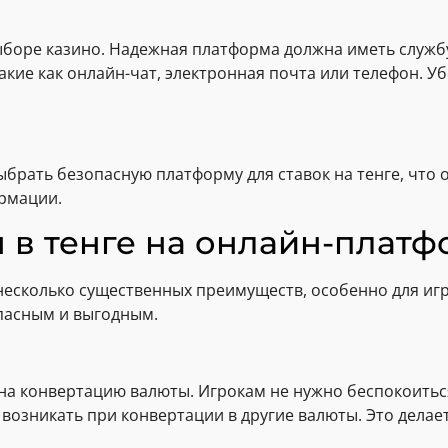
ыборе казино. Надежная платформа должна иметь служб
акие как онлайн-чат, электронная почта или телефон. У
брать безопасную платформу для ставок на тенге, что
ормации.
 в тенге на онлайн-платф
несколько существенных преимуществ, особенно для игр
пасным и выгодным.
 на конвертацию валюты. Игрокам не нужно беспокоитьс
возникать при конвертации в другие валюты. Это делае