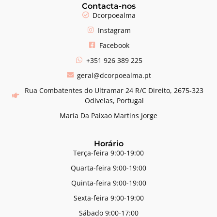
Contacta-nos
Dcorpoealma
Instagram
Facebook
+351 926 389 225
geral@dcorpoealma.pt
Rua Combatentes do Ultramar 24 R/C Direito, 2675-323
Odivelas, Portugal
María Da Paixao Martins Jorge
Horário
Terça-feira 9:00-19:00
Quarta-feira 9:00-19:00
Quinta-feira 9:00-19:00
Sexta-feira 9:00-19:00
Sábado 9:00-17:00