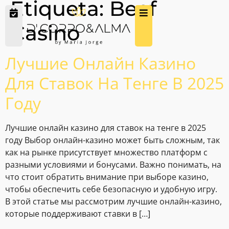
Etiqueta:
Beef
Casino
Лучшие Онлайн Казино
Для Ставок На Тенге В 2025
Году
Лучшие онлайн казино для ставок на тенге в 2025
году Выбор онлайн-казино может быть сложным, так
как на рынке присутствует множество платформ с
разными условиями и бонусами. Важно понимать, на
что стоит обратить внимание при выборе казино,
чтобы обеспечить себе безопасную и удобную игру.
В этой статье мы рассмотрим лучшие онлайн-казино,
которые поддерживают ставки в […]