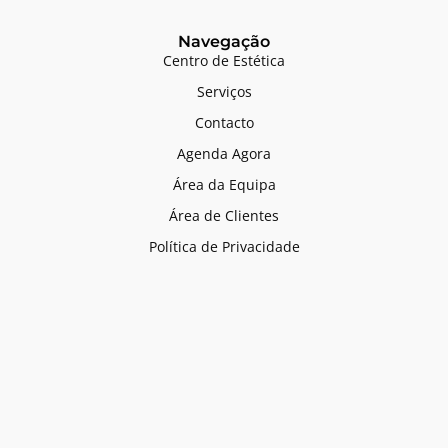
Navegação
Centro de Estética
Serviços
Contacto
Agenda Agora
Área da Equipa
Área de Clientes
Política de Privacidade