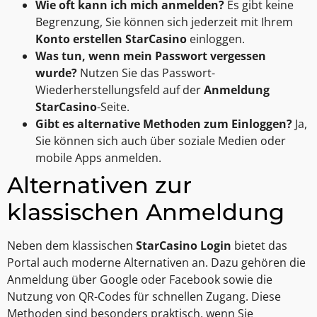
Wie oft kann ich mich anmelden?
Es gibt keine
Begrenzung, Sie können sich jederzeit mit Ihrem
Konto erstellen StarCasino
einloggen.
Was tun, wenn mein Passwort vergessen
wurde?
Nutzen Sie das Passwort-
Wiederherstellungsfeld auf der
Anmeldung
StarCasino
-Seite.
Gibt es alternative Methoden zum Einloggen?
Ja,
Sie können sich auch über soziale Medien oder
mobile Apps anmelden.
Alternativen zur
klassischen Anmeldung
Neben dem klassischen
StarCasino Login
bietet das
Portal auch moderne Alternativen an. Dazu gehören die
Anmeldung über Google oder Facebook sowie die
Nutzung von QR-Codes für schnellen Zugang. Diese
Methoden sind besonders praktisch, wenn Sie