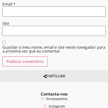
Email
*
Site
Guardar o meu nome, email e site neste navegador para
a próxima vez que eu comentar.
PARTILHAR
Contacta-nos
Dcorpoealma
Instagram