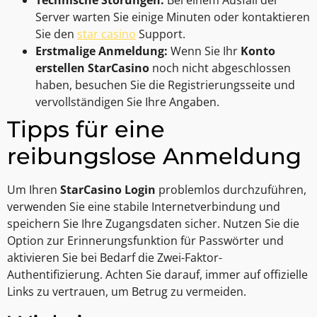
Technische Störungen:
Bei einem Ausfall der
Server warten Sie einige Minuten oder kontaktieren
Sie den
star casino
Support.
Erstmalige Anmeldung:
Wenn Sie Ihr
Konto
erstellen StarCasino
noch nicht abgeschlossen
haben, besuchen Sie die Registrierungsseite und
vervollständigen Sie Ihre Angaben.
Tipps für eine
reibungslose Anmeldung
Um Ihren
StarCasino Login
problemlos durchzuführen,
verwenden Sie eine stabile Internetverbindung und
speichern Sie Ihre Zugangsdaten sicher. Nutzen Sie die
Option zur Erinnerungsfunktion für Passwörter und
aktivieren Sie bei Bedarf die Zwei-Faktor-
Authentifizierung. Achten Sie darauf, immer auf offizielle
Links zu vertrauen, um Betrug zu vermeiden.