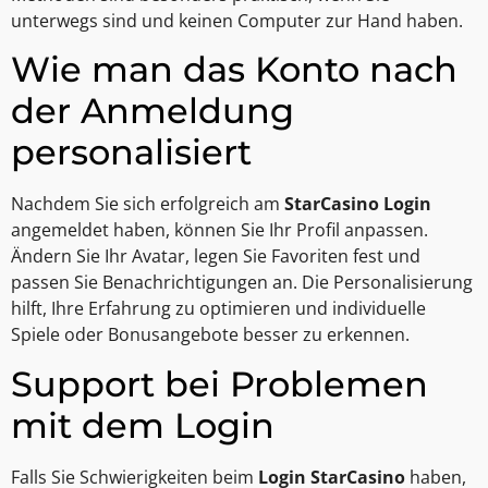
unterwegs sind und keinen Computer zur Hand haben.
Wie man das Konto nach
der Anmeldung
personalisiert
Nachdem Sie sich erfolgreich am
StarCasino Login
angemeldet haben, können Sie Ihr Profil anpassen.
Ändern Sie Ihr Avatar, legen Sie Favoriten fest und
passen Sie Benachrichtigungen an. Die Personalisierung
hilft, Ihre Erfahrung zu optimieren und individuelle
Spiele oder Bonusangebote besser zu erkennen.
Support bei Problemen
mit dem Login
Falls Sie Schwierigkeiten beim
Login StarCasino
haben,