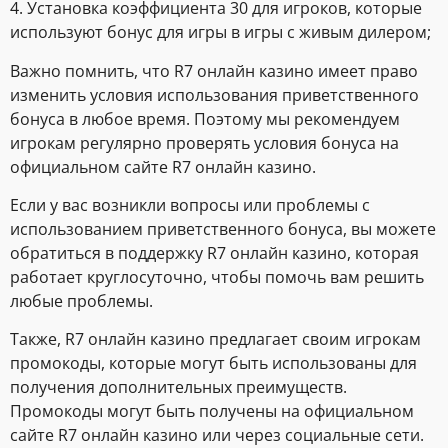
4. Установка коэффициента 30 для игроков, которые
используют бонус для игры в игры с живым дилером;
Важно помнить, что R7 онлайн казино имеет право
изменить условия использования приветственного
бонуса в любое время. Поэтому мы рекомендуем
игрокам регулярно проверять условия бонуса на
официальном сайте R7 онлайн казино.
Если у вас возникли вопросы или проблемы с
использованием приветственного бонуса, вы можете
обратиться в поддержку R7 онлайн казино, которая
работает круглосуточно, чтобы помочь вам решить
любые проблемы.
Также, R7 онлайн казино предлагает своим игрокам
промокоды, которые могут быть использованы для
получения дополнительных преимуществ.
Промокоды могут быть получены на официальном
сайте R7 онлайн казино или через социальные сети.