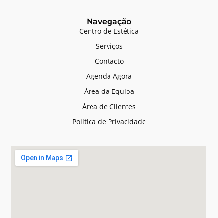
Navegação
Centro de Estética
Serviços
Contacto
Agenda Agora
Área da Equipa
Área de Clientes
Política de Privacidade