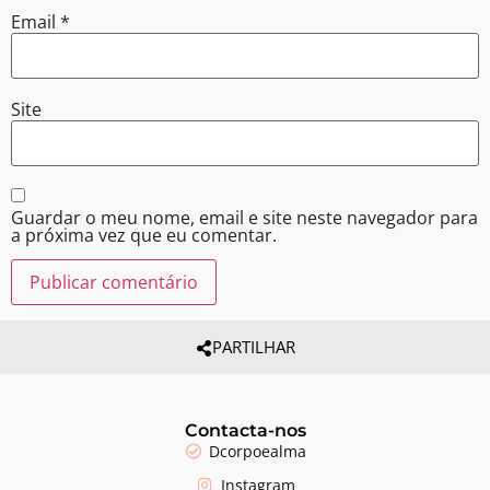
Email
*
Site
Guardar o meu nome, email e site neste navegador para
a próxima vez que eu comentar.
PARTILHAR
Contacta-nos
Dcorpoealma
Instagram