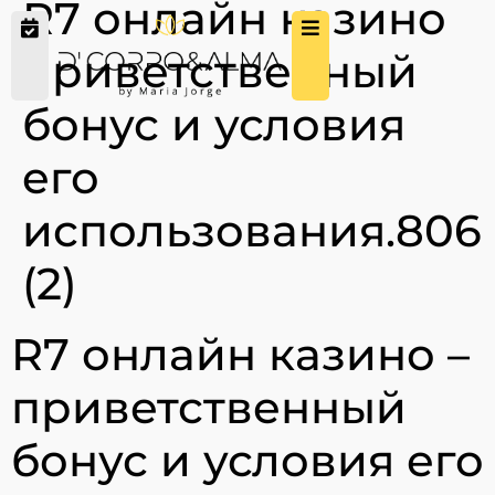
R7 онлайн казино
приветственный
бонус и условия
его
использования.806
(2)
R7 онлайн казино –
приветственный
бонус и условия его