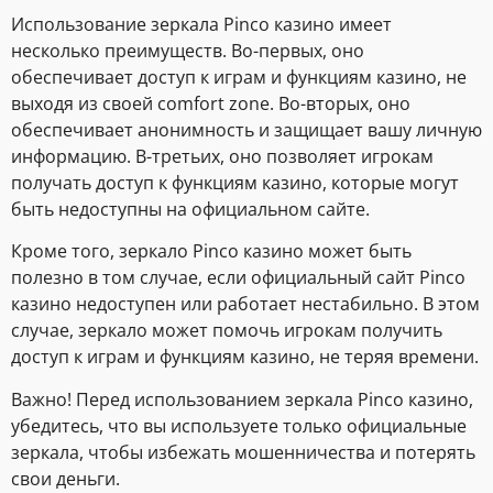
Использование зеркала Pinco казино имеет
несколько преимуществ. Во-первых, оно
обеспечивает доступ к играм и функциям казино, не
выходя из своей comfort zone. Во-вторых, оно
обеспечивает анонимность и защищает вашу личную
информацию. В-третьих, оно позволяет игрокам
получать доступ к функциям казино, которые могут
быть недоступны на официальном сайте.
Кроме того, зеркало Pinco казино может быть
полезно в том случае, если официальный сайт Pinco
казино недоступен или работает нестабильно. В этом
случае, зеркало может помочь игрокам получить
доступ к играм и функциям казино, не теряя времени.
Важно! Перед использованием зеркала Pinco казино,
убедитесь, что вы используете только официальные
зеркала, чтобы избежать мошенничества и потерять
свои деньги.