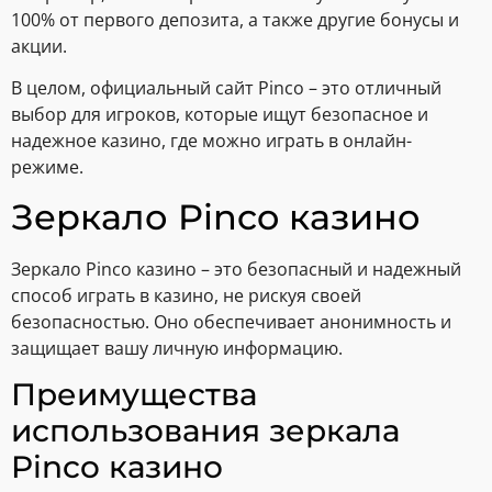
100% от первого депозита, а также другие бонусы и
акции.
В целом, официальный сайт Pinco – это отличный
выбор для игроков, которые ищут безопасное и
надежное казино, где можно играть в онлайн-
режиме.
Зеркало Pinco казино
Зеркало Pinco казино – это безопасный и надежный
способ играть в казино, не рискуя своей
безопасностью. Оно обеспечивает анонимность и
защищает вашу личную информацию.
Преимущества
использования зеркала
Pinco казино