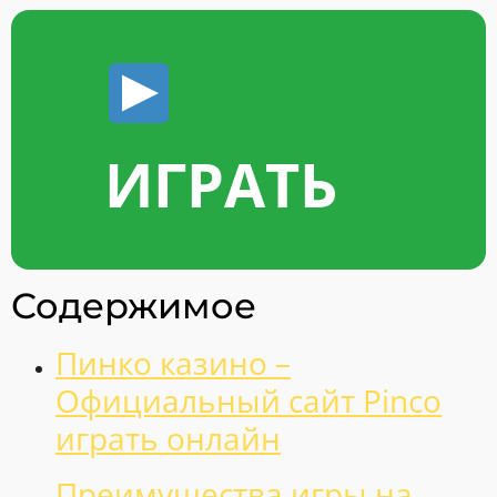
ИГРАТЬ
Содержимое
Пинко казино –
Официальный сайт Pinco
играть онлайн
Преимущества игры на