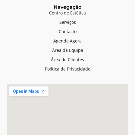
Navegação
Centro de Estética
Serviços
Contacto
Agenda Agora
Área da Equipa
Área de Clientes
Política de Privacidade