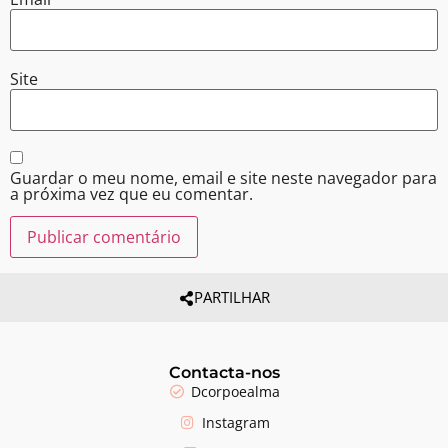
Site
Guardar o meu nome, email e site neste navegador para
a próxima vez que eu comentar.
PARTILHAR
Contacta-nos
Dcorpoealma
Instagram