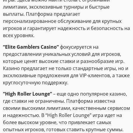
лимитами, эксклюзивные турниры и быстрые
выплаты. Платформа предлагает
персонализированное обслуживание для крупных
игроков и гарантирует надежность и безопасность на
всех уровнях.
“Elite Gamblers Casino”
фокусируется на
предоставлении уникальных условий для игроков,
которые ценят высокие ставки и разнообразие игр.
Казино предлагает не только стандартные игры, но и
эксклюзивные предложения для VIP-клиентов, а также
круглосуточную поддержку.
“High Roller Lounge”
– еще одно популярное казино,
где ставки не ограничены. Платформа известна
своими высокими лимитами, качественным сервисом
и надежностью. В “High Roller Lounge” игра идет на
более высоком уровне, что привлекает самых
опытных игроков, готовых ставить крупные суммы.