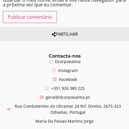
a próxima vez que eu comentar.
PARTILHAR
Contacta-nos
Dcorpoealma
Instagram
Facebook
+351 926 389 225
geral@dcorpoealma.pt
Rua Combatentes do Ultramar 24 R/C Direito, 2675-323
Odivelas, Portugal
María Da Paixao Martins Jorge