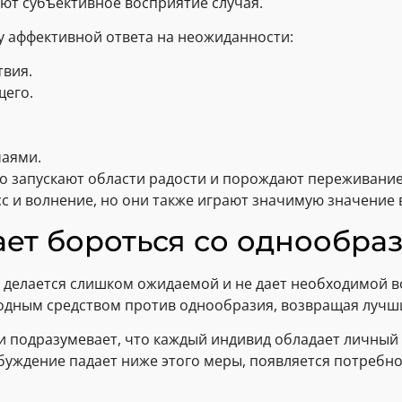
ют субъективное восприятие случая.
 аффективной ответа на неожиданности:
вия.
щего.
чаями.
no запускают области радости и порождают переживание
сс и волнение, но они также играют значимую значение
ет бороться со однообра
а делается слишком ожидаемой и не дает необходимой в
дным средством против однообразия, возвращая лучши
 подразумевает, что каждый индивид обладает личный 
буждение падает ниже этого меры, появляется потребн