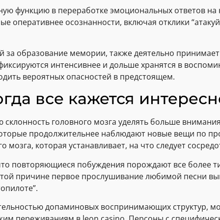
вную функцию в переработке эмоциональных ответов на
е оперативнее осознанности, включая отклики “атакуй 
 за образование мемории, также деятельно принимает
иксируются интенсивнее и дольше хранятся в воспомин
одить вероятных опасностей в предстоящем.
огда все кажется интересн
ю склонность головного мозга уделять больше внимани
 которые продолжительнее наблюдают новые вещи по п
 мозга, которая устанавливает, на что следует сосредо
что повторяющиеся побуждения порождают все более ти
этой причине первое прослушивание любимой песни выг
опилоте”.
ятельностью допаминовых воспринимающих структур, м
ежим переживаниям в leon casino. Персоны с специфич