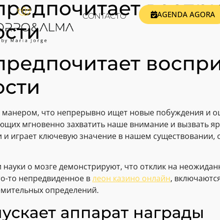
 предпочитает воспр
AGENDA AGORA
CONTACTO
ости
 предпочитает воспр
ости
м манером, что непрерывно ищет новые побуждения и о
щих мгновенно захватить наше внимание и вызвать яр
и играет ключевую значение в нашем существовании, 
 науки о мозге демонстрируют, что отклик на неожидан
что-то непредвиденное в
леон казино онлайн
, включаютс
емительных определений.
пускает аппарат награды