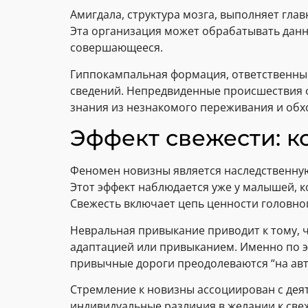
Амигдала, структура мозга, выполняет гла
Эта организация может обрабатывать данны
совершающееся.
Гиппокампальная формация, ответственный
сведений. Непредвиденные происшествия ф
знания из незнакомого переживания и обх
Эффект свежести: к
Феномен новизны является наследственну
Этот эффект наблюдается уже у малышей,
Свежесть включает цепь ценности головного
Невральная привыкание приводит к тому, 
адаптацией или привыканием. Именно по 
привычные дороги преодолеваются “на авт
Стремление к новизны ассоциирован с де
индивидуальные различия в желании к св