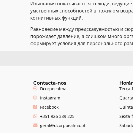
Изыскания показывают, что люди, ведущи
умственных способностей в пожилом возра
когнитивных функций.
Равновесие между предсказуемостью и сю
порождает давление, а слишком много орг
формирует условия для персонального раз
Contacta-nos
Horár
Dcorpoealma
Terça-
Instagram
Quarta
Facebook
Quinta
+351 926 389 225
Sexta-
geral@dcorpoealma.pt
Sábado