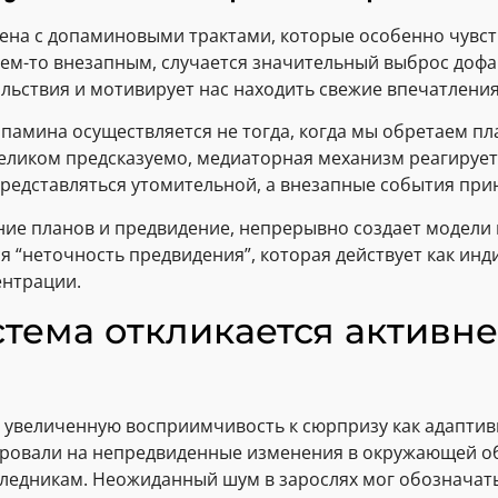
ена с допаминовыми трактами, которые особенно чувс
чем-то внезапным, случается значительный выброс дофа
ьствия и мотивирует нас находить свежие впечатления 
амина осуществляется не тогда, когда мы обретаем пл
еликом предсказуемо, медиаторная механизм реагирует
редставляться утомительной, а внезапные события при
ие планов и предвидение, непрерывно создает модели 
 “неточность предвидения”, которая действует как инд
ентрации.
тема откликается активне
 увеличенную восприимчивость к сюрпризу как адапти
ровали на непредвиденные изменения в окружающей об
ледникам. Неожиданный шум в зарослях мог обозначать к