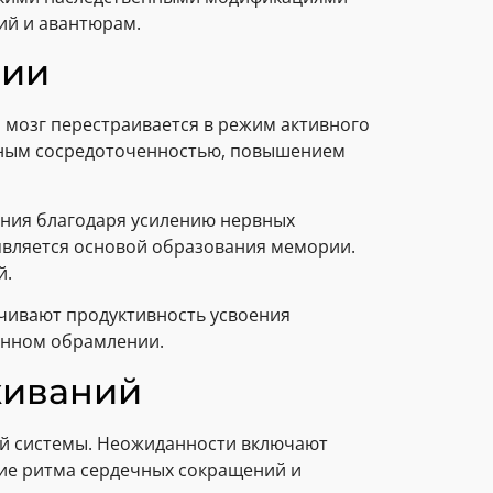
ий и авантюрам.
нии
 мозг перестраивается в режим активного
енным сосредоточенностью, повышением
ния благодаря усилению нервных
является основой образования мемории.
й.
чивают продуктивность усвоения
анном обрамлении.
живаний
ой системы. Неожиданности включают
ие ритма сердечных сокращений и