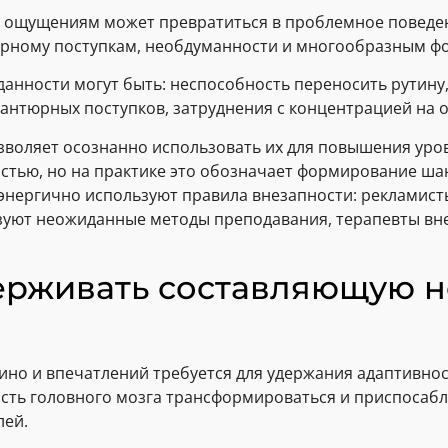
м ощущениям может превратиться в проблемное поведе
юрному поступкам, необдуманности и многообразным ф
анности могут быть: неспособность переносить рутину
вантюрных поступков, затруднения с концентрацией на 
зволяет осознанно использовать их для повышения уро
стью, но на практике это обозначает формирование ша
энергично используют правила внезапности: рекламист
льзуют неожиданные методы преподавания, терапевты в
ерживать составляющую н
зино и впечатлений требуется для удержания адаптивно
сть головного мозга трансформироваться и приспосабл
лей.