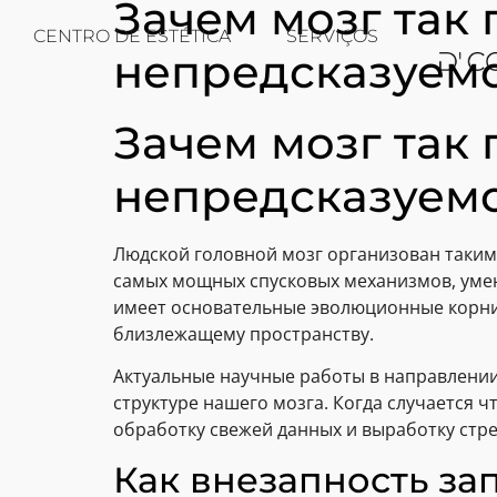
Зачем мозг так
CENTRO DE ESTÉTICA
SERVIÇOS
непредсказуем
Зачем мозг так
непредсказуем
Людской головной мозг организован таки
самых мощных спусковых механизмов, умею
имеет основательные эволюционные корни 
близлежащему пространству.
Актуальные научные работы в направлении
структуре нашего мозга. Когда случается 
обработку свежей данных и выработку стр
Как внезапность за