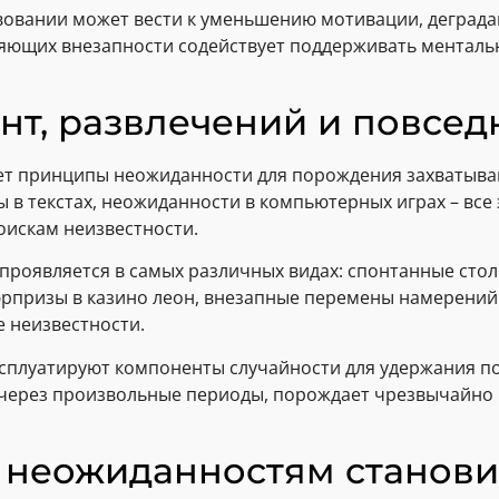
вовании может вести к уменьшению мотивации, деграда
яющих внезапности содействует поддерживать менталь
нт, развлечений и повсед
ует принципы неожиданности для порождения захватыв
 в текстах, неожиданности в компьютерных играх – все
оискам неизвестности.
проявляется в самых различных видах: спонтанные сто
рпризы в казино леон, внезапные перемены намерений.
 неизвестности.
сплуатируют компоненты случайности для удержания п
 через произвольные периоды, порождает чрезвычайн
к неожиданностям станови