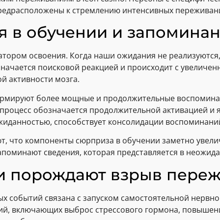
редрасположены к стремлению интенсивных переживан
я в обучении и запомина
тором освоения. Когда наши ожидания не реализуются,
означается поисковой реакцией и происходит с увелич
й активности мозга.
ормируют более мощные и продолжительные воспомина
 процесс обозначается продолжительной активацией и 
жиданностью, способствует консолидации воспоминани
т, что компоненты сюрприза в обучении заметно увели
апоминают сведения, которая представляется в неожид
и порождают взрыв пере
ых событий связана с запуском самостоятельной нервн
ий, включающих выброс стрессового гормона, повышен