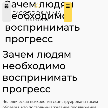
Зачем людям
необходимо
воспринимать
прогресс
Зачем людям
необходимо
воспринимать
прогресс
Человеческая психология сконструирована таким
образом, что постоянный желание продвижения