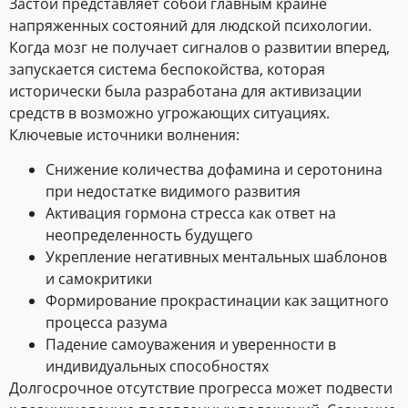
Застой представляет собой главным крайне
напряженных состояний для людской психологии.
Когда мозг не получает сигналов о развитии вперед,
запускается система беспокойства, которая
исторически была разработана для активизации
средств в возможно угрожающих ситуациях.
Ключевые источники волнения:
Снижение количества дофамина и серотонина
при недостатке видимого развития
Активация гормона стресса как ответ на
неопределенность будущего
Укрепление негативных ментальных шаблонов
и самокритики
Формирование прокрастинации как защитного
процесса разума
Падение самоуважения и уверенности в
индивидуальных способностях
Долгосрочное отсутствие прогресса может подвести