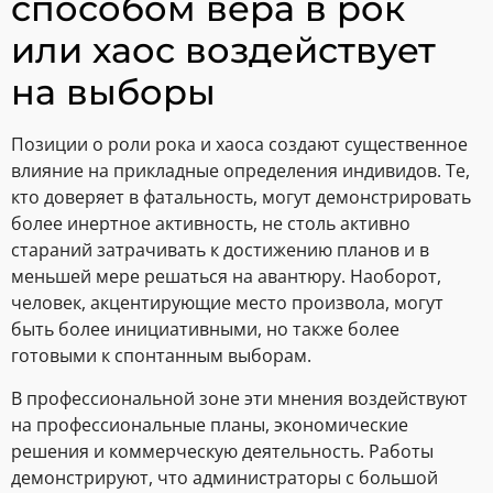
способом вера в рок
или хаос воздействует
на выборы
Позиции о роли рока и хаоса создают существенное
влияние на прикладные определения индивидов. Те,
кто доверяет в фатальность, могут демонстрировать
более инертное активность, не столь активно
стараний затрачивать к достижению планов и в
меньшей мере решаться на авантюру. Наоборот,
человек, акцентирующие место произвола, могут
быть более инициативными, но также более
готовыми к спонтанным выборам.
В профессиональной зоне эти мнения воздействуют
на профессиональные планы, экономические
решения и коммерческую деятельность. Работы
демонстрируют, что администраторы с большой