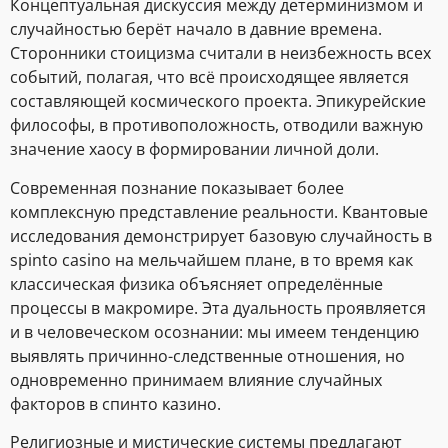
Концептуальная дискуссия между детерминизмом и
случайностью берёт начало в давние времена.
Сторонники стоицизма считали в неизбежность всех
событий, полагая, что всё происходящее является
составляющей космического проекта. Эпикурейские
философы, в противоположность, отводили важную
значение хаосу в формировании личной доли.
Современная познание показывает более
комплексную представление реальности. Квантовые
исследования демонстрирует базовую случайность в
spinto casino на мельчайшем плане, в то время как
классическая физика объясняет определённые
процессы в макромире. Эта дуальность проявляется
и в человеческом осознании: мы имеем тенденцию
выявлять причинно-следственные отношения, но
одновременно принимаем влияние случайных
факторов в спинто казино.
Религиозные и мистические системы предлагают