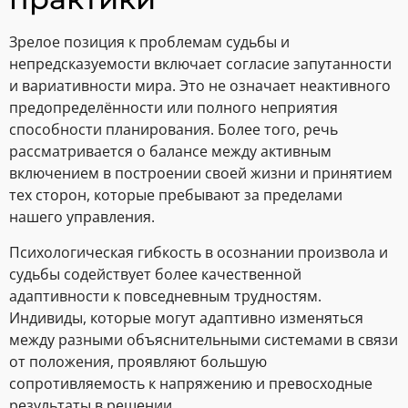
Зрелое позиция к проблемам судьбы и
непредсказуемости включает согласие запутанности
и вариативности мира. Это не означает неактивного
предопределённости или полного неприятия
способности планирования. Более того, речь
рассматривается о балансе между активным
включением в построении своей жизни и принятием
тех сторон, которые пребывают за пределами
нашего управления.
Психологическая гибкость в осознании произвола и
судьбы содействует более качественной
адаптивности к повседневным трудностям.
Индивиды, которые могут адаптивно изменяться
между разными объяснительными системами в связи
от положения, проявляют большую
сопротивляемость к напряжению и превосходные
результаты в решении.