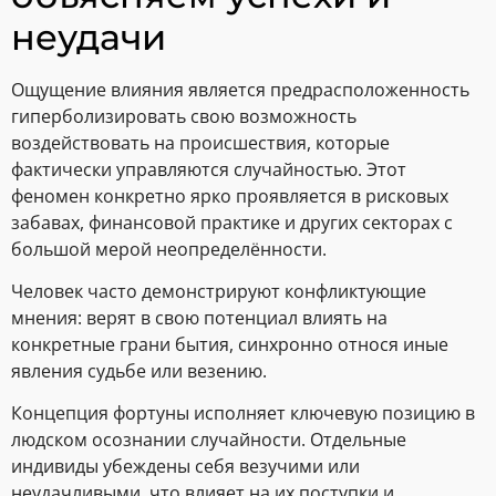
неудачи
Ощущение влияния является предрасположенность
гиперболизировать свою возможность
воздействовать на происшествия, которые
фактически управляются случайностью. Этот
феномен конкретно ярко проявляется в рисковых
забавах, финансовой практике и других секторах с
большой мерой неопределённости.
Человек часто демонстрируют конфликтующие
мнения: верят в свою потенциал влиять на
конкретные грани бытия, синхронно относя иные
явления судьбе или везению.
Концепция фортуны исполняет ключевую позицию в
людском осознании случайности. Отдельные
индивиды убеждены себя везучими или
неудачливыми, что влияет на их поступки и