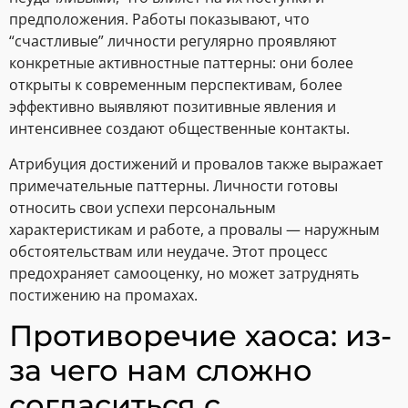
предположения. Работы показывают, что
“счастливые” личности регулярно проявляют
конкретные активностные паттерны: они более
открыты к современным перспективам, более
эффективно выявляют позитивные явления и
интенсивнее создают общественные контакты.
Атрибуция достижений и провалов также выражает
примечательные паттерны. Личности готовы
относить свои успехи персональным
характеристикам и работе, а провалы — наружным
обстоятельствам или неудаче. Этот процесс
предохраняет самооценку, но может затруднять
постижению на промахах.
Противоречие хаоса: из-
за чего нам сложно
согласиться с