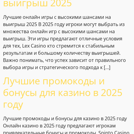
выигрыш 2025
Лучшие онлайн игры с высокими шансами на
выигрыш 2025 В 2025 году игроки могут выбрать из
множества онлайн игр с высокими шансами на
выигрыш. Эти игры предлагают отличные условия
для тех, Lex Casino кто стремится к стабильным
результатам и большому количеству выигрышей.
Важно понимать, что успех зависит от правильного
выбора игры и стратегического подхода к […]
Лучшие промокоды и
бонусы для казино в 2025
году
Лучшие промокоды и бонусы для казино в 2025 году
Онлайн казино в 2025 году предлагают игрокам
привлекательные бонусы и промокоды, Spinto Casino