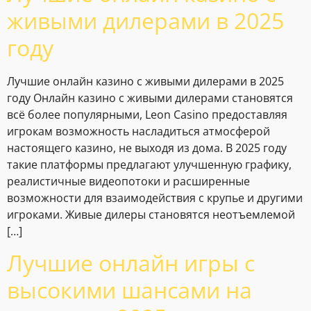
живыми дилерами в 2025
году
Лучшие онлайн казино с живыми дилерами в 2025
году Онлайн казино с живыми дилерами становятся
всё более популярными, Leon Casino предоставляя
игрокам возможность насладиться атмосферой
настоящего казино, не выходя из дома. В 2025 году
такие платформы предлагают улучшенную графику,
реалистичные видеопотоки и расширенные
возможности для взаимодействия с крупье и другими
игроками. Живые дилеры становятся неотъемлемой
[…]
Лучшие онлайн игры с
высокими шансами на