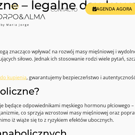
zne – legalne dawkowa
AGENDA AGORA
CONTACTO
ogą znacząco wpływać na rozwój masy mięśniowej i wydolność
cych siłowo. Jednak ich stosowanie rodzi wiele pytań, szcz
 do kupienia
, gwarantujemy bezpieczeństwo i autentyczność
oliczne?
cje będące odpowiednikami męskiego hormonu płciowego – 
anizmie, co sprzyja wzrostowi masy mięśniowej oraz popra
imo iż wiąże się to z ryzykiem efektów ubocznych.
anabolicznych