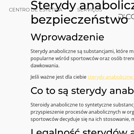
Sterydy anabolic
CENTRO DE ESTÉTICA
SERVIÇOS
bezpieczeństwo
Wprowadzenie
Sterydy anaboliczne są substancjami, które m
popularne wśród sportowców oraz osób trenują
dawkowania.
Jeśli ważne jest dla ciebie
sterydy anaboliczne
Co to są sterydy anab
Steroidy anaboliczne to syntetyczne substan
przyspieszenie procesów anabolicznych w org
sportowców decyduje się na ich stosowanie, m
Legalność sterydów 