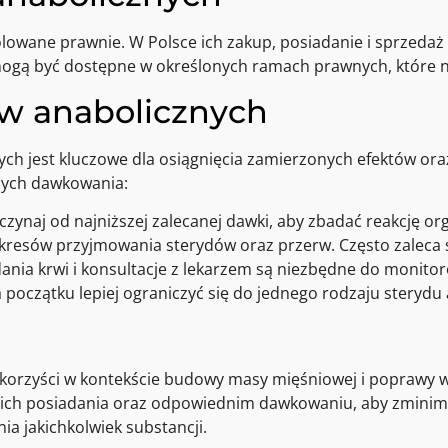
olowane prawnie. W Polsce ich zakup, posiadanie i sprzedaż
mogą być dostępne w określonych ramach prawnych, które na
w anabolicznych
h jest kluczowe dla osiągnięcia zamierzonych efektów oraz
cych dawkowania:
zynaj od najniższej zalecanej dawki, aby zbadać reakcję or
 okresów przyjmowania sterydów oraz przerw. Często zaleca s
nia krwi i konsultacje z lekarzem są niezbędne do monitor
 początku lepiej ograniczyć się do jednego rodzaju sterydu
korzyści w kontekście budowy masy mięśniowej i poprawy w
i ich posiadania oraz odpowiednim dawkowaniu, aby zminim
a jakichkolwiek substancji.