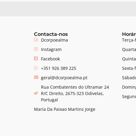
Contacta-nos
Horár
Dcorpoealma
Terça-
Instagram
Quarta
Facebook
Quinta
+351 926 389 225
Sexta-
geral@dcorpoealma.pt
Sábado
Rua Combatentes do Ultramar 24
Domin
R/C Direito, 2675-323 Odivelas,
Segund
Portugal
María Da Paixao Martins Jorge