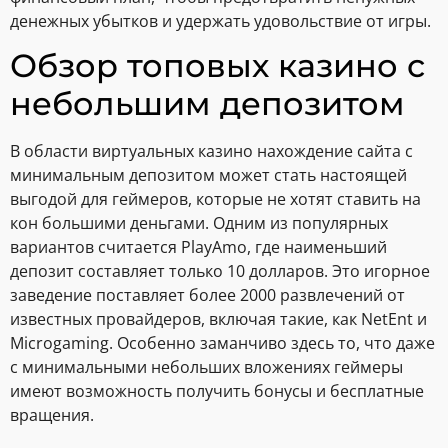
денежных убытков и удержать удовольствие от игры.
Обзор топовых казино с
небольшим депозитом
В области виртуальных казино нахождение сайта с
минимальным депозитом может стать настоящей
выгодой для геймеров, которые не хотят ставить на
кон большими деньгами. Одним из популярных
вариантов считается PlayAmo, где наименьший
депозит составляет только 10 долларов. Это игорное
заведение поставляет более 2000 развлечений от
известных провайдеров, включая такие, как NetEnt и
Microgaming. Особенно заманчиво здесь то, что даже
с минимальными небольших вложениях геймеры
имеют возможность получить бонусы и бесплатные
вращения.