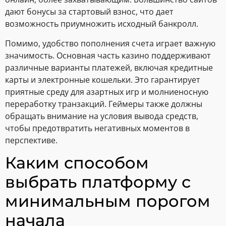
дают бонусы за стартовый взнос, что дает
возможность приумножить исходный банкролл.
Помимо, удобство пополнения счета играет важную
значимость. Основная часть казино поддерживают
различные варианты платежей, включая кредитные
карты и электронные кошельки. Это гарантирует
приятные среду для азартных игр и молниеносную
переработку транзакций. Геймеры также должны
обращать внимание на условия вывода средств,
чтобы предотвратить негативных моментов в
перспективе.
Каким способом
выбрать платформу с
минимальным порогом
начала