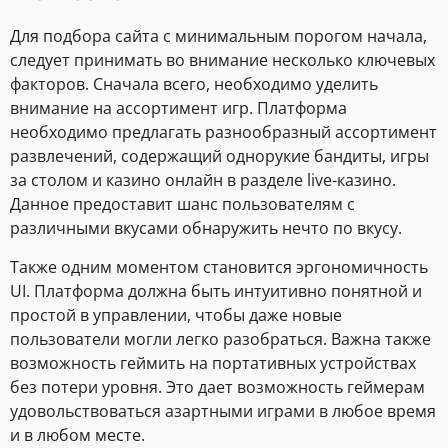
Для подбора сайта с минимальным порогом начала,
следует принимать во внимание несколько ключевых
факторов. Сначала всего, необходимо уделить
внимание на ассортимент игр. Платформа
необходимо предлагать разнообразный ассортимент
развлечений, содержащий однорукие бандиты, игры
за столом и казино онлайн в разделе live-казино.
Данное предоставит шанс пользователям с
различными вкусами обнаружить нечто по вкусу.
Также одним моментом становится эргономичность
UI. Платформа должна быть интуитивно понятной и
простой в управлении, чтобы даже новые
пользователи могли легко разобраться. Важна также
возможность геймить на портативных устройствах
без потери уровня. Это дает возможность геймерам
удовольствоваться азартными играми в любое время
и в любом месте.