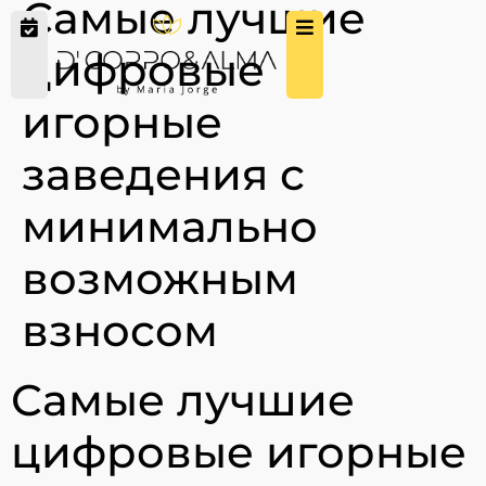
Самые лучшие
цифровые
игорные
заведения с
минимально
возможным
взносом
Самые лучшие
цифровые игорные