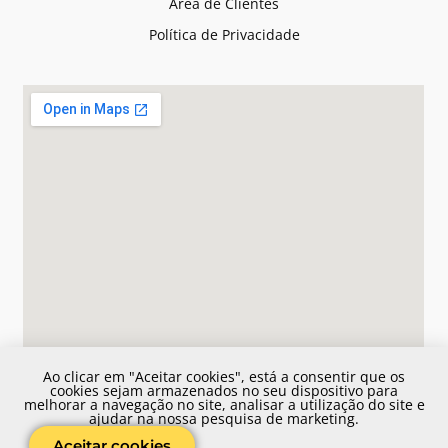
Área de Clientes
Política de Privacidade
Ao clicar em "Aceitar cookies", está a consentir que os
cookies sejam armazenados no seu dispositivo para
melhorar a navegação no site, analisar a utilização do site e
ajudar na nossa pesquisa de marketing.
Aceitar cookies
© 2023 D'Corpo & Alma | Todos os direitos reservados |
Política de