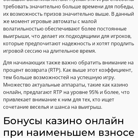
требовать значительно больше времени для победы,
их возможность призов значительно выше. В данный
же момент игровые автоматы с малой
волатильностью обеспечивают более постоянные
выигрыши, что делает их подходящими для игроков,
которые предпочитают надежность и хотят продлить
игровой сессию на длительное время.
Для начинающих также важно обратить внимание на
процент возврата (RTP). Как выше этот коэффициент,
тем больше возможностей на успешную игру.
Множество актуальные аппараты, такие как казино
онлайн, предлагают RTP на уровне 95% и более, что
привлекает внимание к ним для тех, кто ищет
сочетание веселья и шанса на выигрыш.
Бонусы казино онлайн
при наименьшем взносе