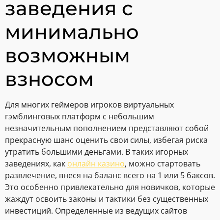
заведения с
минимально
возможным
взносом
Для многих геймеров игроков виртуальных
гэмблинговых платформ с небольшим
незначительным пополнением представляют собой
прекрасную шанс оценить свои силы, избегая риска
утратить большими деньгами. В таких игорных
заведениях, как
онлайн казино
, можно стартовать
развлечение, внеся на баланс всего на 1 или 5 баксов.
Это особенно привлекательно для новичков, которые
жаждут освоить законы и тактики без существенных
инвестиций. Определенные из ведущих сайтов