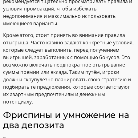
рекомендуется тщательно просматривать правила и
условия промоакций, чтобы избежать
недопонимания и максимально использовать
имеющиеся варианты.
Кроме этого, стоит принять во внимание правила
отыгрыша. Часто казино задают конкретные условия,
которые следует выполнить, перед получением
выигрышей, заработанных с помощью бонусов. Это
возможно включать неоднократное отыгрывание
суммы премии или вклада. Таким путём, игроки
должны скрупулёзно планировать свою стратегию и
подбирать те предложения, которые соответствуют
их азартным предпочтениям и денежным
потенциалу.
Фриспины и умножение на
два депозита