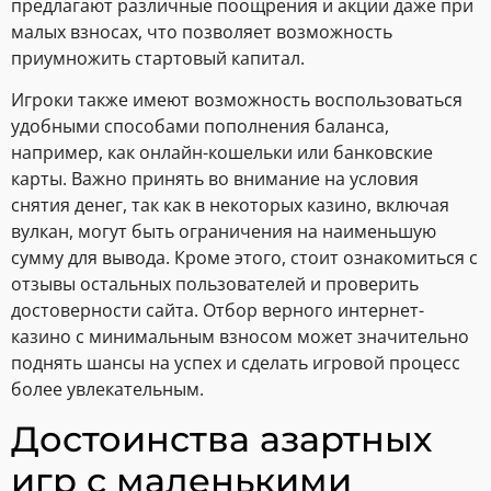
предлагают различные поощрения и акции даже при
малых взносах, что позволяет возможность
приумножить стартовый капитал.
Игроки также имеют возможность воспользоваться
удобными способами пополнения баланса,
например, как онлайн-кошельки или банковские
карты. Важно принять во внимание на условия
снятия денег, так как в некоторых казино, включая
вулкан, могут быть ограничения на наименьшую
сумму для вывода. Кроме этого, стоит ознакомиться с
отзывы остальных пользователей и проверить
достоверности сайта. Отбор верного интернет-
казино с минимальным взносом может значительно
поднять шансы на успех и сделать игровой процесс
более увлекательным.
Достоинства азартных
игр с маленькими