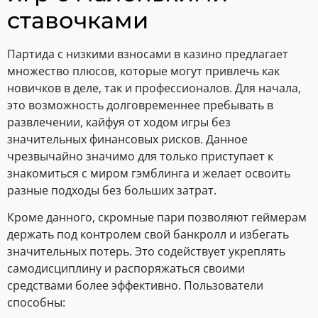
ставочками
Партида с низкими взносами в казино предлагает
множество плюсов, которые могут привлечь как
новичков в деле, так и профессионалов. Для начала,
это возможность долговременнее пребывать в
развлечении, кайфуя от ходом игры без
значительных финансовых рисков. Данное
чрезвычайно значимо для только приступает к
знакомиться с миром гэмблинга и желает освоить
разные подходы без больших затрат.
Кроме данного, скромные пари позволяют геймерам
держать под контролем свой банкролл и избегать
значительных потерь. Это содействует укреплять
самодисциплину и распоряжаться своими
средствами более эффективно. Пользователи
способны: