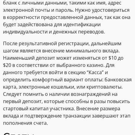
бланк с личными данными, такими как имя, адрес
электронной почты и пароль. Нужно удостовериться
в корректности предоставленной данных, так как она
будет задействована для идентификации
индивидуальности и денежных переводов.
После результативной регистрации, дальнейшим
шагом является внесение минимального вклада.
Наименьший депозит может изменяться от $10 до
$20 в соответствии от выбранного казино. Для
данного требуется войти в секцию “Касса” и
определить комфортный вариант оплаты: банковская
карта, электронные кошельки, или криптовалюты.
Следует помнить о наличии вознаграждений на
первый депозит, которые способны в разы повысить
стартовый капитал участника. Внесение размера
вклада и подтверждение транзакции завершают этап
пополнения счета.