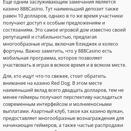
Еще одним заслуживающим замечания является
казино 888Casino. Тут наименьший депозит также
равен 10 долларов, однако в то же время участники
получают доступ к особым предложениям и
состязаниям. Это самое игровой дом известно своей
репутацией и стабильностью, предлагая
многообразные игры, включая блэкджек и колесо
фортуны. Важно заметить, что у 888Casino есть
мобильная программа, которое позволяет
участвовать в играх в всякое время и в всяком месте.
Для, кто ищут что-то свежее, стоит обратить
внимание на казино Red Dog. В этом месте
наименьший вклад всего двадцать долларов, тем не
менее геймеры получают перспективу насладиться
современным интерфейсом и молниеносными
выплатами. Азартный клуб, такое как казино вулкан,
предоставляет многообразные вознаграждения для
начинающих геймеров, а также частые распродажи