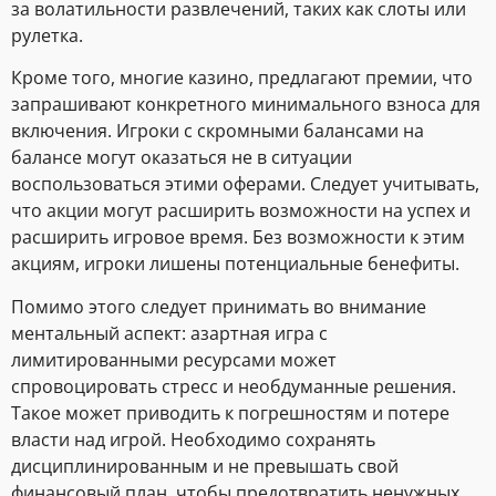
за волатильности развлечений, таких как слоты или
рулетка.
Кроме того, многие казино, предлагают премии, что
запрашивают конкретного минимального взноса для
включения. Игроки с скромными балансами на
балансе могут оказаться не в ситуации
воспользоваться этими оферами. Следует учитывать,
что акции могут расширить возможности на успех и
расширить игровое время. Без возможности к этим
акциям, игроки лишены потенциальные бенефиты.
Помимо этого следует принимать во внимание
ментальный аспект: азартная игра с
лимитированными ресурсами может
спровоцировать стресс и необдуманные решения.
Такое может приводить к погрешностям и потере
власти над игрой. Необходимо сохранять
дисциплинированным и не превышать свой
финансовый план, чтобы предотвратить ненужных