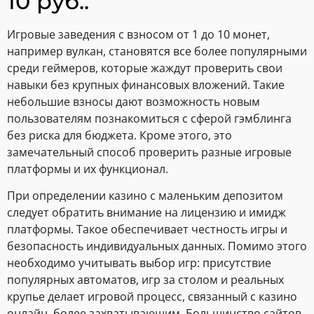
10 руб..
Игровые заведения с взносом от 1 до 10 монет,
например вулкан, становятся все более популярными
среди геймеров, которые жаждут проверить свои
навыки без крупных финансовых вложений. Такие
небольшие взносы дают возможность новым
пользователям познакомиться с сферой гэмблинга
без риска для бюджета. Кроме этого, это
замечательный способ проверить разные игровые
платформы и их функционал.
При определении казино с маленьким депозитом
следует обратить внимание на лицензию и имидж
платформы. Такое обеспечивает честность игры и
безопасность индивидуальных данных. Помимо этого
необходимо учитывать выбор игр: присутствие
популярных автоматов, игр за столом и реальных
крупье делает игровой процесс, связанный с казино
онлайн, более захватывающим. Большинство сайтов