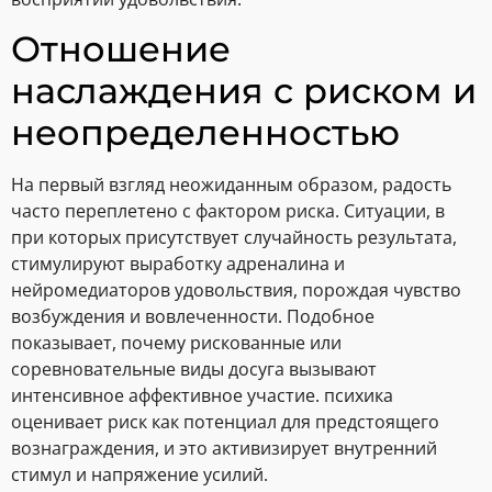
Отношение
наслаждения с риском и
неопределенностью
На первый взгляд неожиданным образом, радость
часто переплетено с фактором риска. Ситуации, в
при которых присутствует случайность результата,
стимулируют выработку адреналина и
нейромедиаторов удовольствия, порождая чувство
возбуждения и вовлеченности. Подобное
показывает, почему рискованные или
соревновательные виды досуга вызывают
интенсивное аффективное участие. психика
оценивает риск как потенциал для предстоящего
вознаграждения, и это активизирует внутренний
стимул и напряжение усилий.