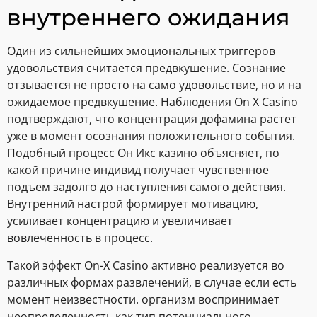
внутреннего ожидания
Один из сильнейших эмоциональных триггеров
удовольствия считается предвкушение. Сознание
отзывается не просто на само удовольствие, но и на
ожидаемое предвкушение. Наблюдения On X Casino
подтверждают, что концентрация дофамина растет
уже в момент осознания положительного события.
Подобный процесс Он Икс казино объясняет, по
какой причине индивид получает чувственное
подъем задолго до наступления самого действия.
Внутренний настрой формирует мотивацию,
усиливает концентрацию и увеличивает
вовлеченность в процесс.
Такой эффект On-X Casino активно реализуется во
различных формах развлечений, в случае если есть
момент неизвестности. организм воспринимает
неопределенность как тип потенциального