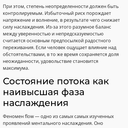
При этом, степень неопределенности должен быть
контролируемым. Избыточный риск порождает
напряжение и волнение, в результате чего снижает
силу наслаждения. Из-за этого разумное баланс
между уверенностью и непредсказуемостью
считается основным предпосылкой радостного
переживания. Если человек ощущает влияние над
обстоятельствами, в то же время сохраняется доля
неожиданности, удовольствие становится
максимума.
Состояние потока как
наивысшая фаза
наслаждения
Феномен flow — одно из самых самых изученных
проявлений ментального наслаждения. Оно