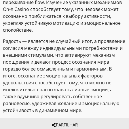
переживание flow. Изучение указанных механизмов
On-X Casino способствует тому, что человек может
осознанно приближаться к выбору активности,
укрепляя устойчивую мотивацию и эмоциональное
спокойствие.
Радость — является не случайный итог, а проявление
согласия между индивидуальными потребностями и
внешними стимулами, что активируют механизм
поощрения и делают процесс осознания мира
гораздо более осмысленным и гармоничным. В
итоге, осознание эмоциональных факторов
удовольствия способствует тому, что можно не
исключительно распознавать личные эмоции, а
также вдумчиво регулировать собственное
равновесие, удерживая желание и эмоциональную
устойчивость в динамичном мире.
PARTILHAR