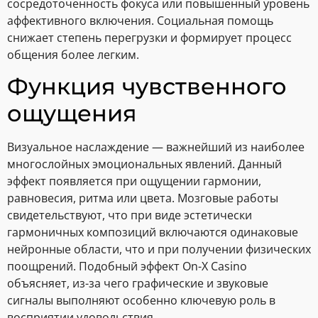
сосредоточенность фокуса или повышенный уровень
аффективного включения. Социальная помощь
снижает степень перегрузки и формирует процесс
общения более легким.
Функция чувственного
ощущения
Визуальное наслаждение — важнейший из наиболее
многослойных эмоциональных явлений. Данный
эффект появляется при ощущении гармонии,
равновесия, ритма или цвета. Мозговые работы
свидетельствуют, что при виде эстетически
гармоничных композиций включаются одинаковые
нейронные области, что и при получении физических
поощрений. Подобный эффект On-X Casino
объясняет, из-за чего графические и звуковые
сигналы выполняют особенно ключевую роль в
восприятии удовольствия.