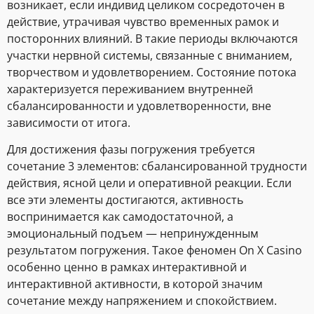
возникает, если индивид целиком сосредоточен в
действие, утрачивая чувство временных рамок и
посторонних влияний. В такие периоды включаются
участки нервной системы, связанные с вниманием,
творчеством и удовлетворением. Состояние потока
характеризуется переживанием внутренней
сбалансированности и удовлетворенности, вне
зависимости от итога.
Для достижения фазы погружения требуется
сочетание 3 элементов: сбалансированной трудности
действия, ясной цели и оперативной реакции. Если
все эти элементы достигаются, активность
воспринимается как самодостаточной, а
эмоциональный подъем — непринужденным
результатом погружения. Такое феномен On X Casino
особенно ценно в рамках интерактивной и
интерактивной активности, в которой значим
сочетание между напряжением и спокойствием.