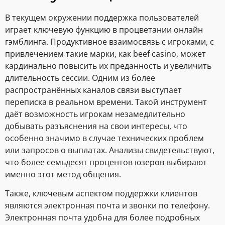
В текущем окружении поддержка пользователей
играет ключевую функцию в процветании онлайн
гэмблинга. Продуктивное взаимосвязь с игроками, с
привлечением такие марки, как beef casino, может
кардинально повысить их преданность и увеличить
длительность сессии. Одним из более
распространённых каналов связи выступает
переписка в реальном времени. Такой инструмент
даёт возможность игрокам незамедлительно
добывать разъяснения на свои интересы, что
особенно значимо в случае технических проблем
или запросов о выплатах. Анализы свидетельствуют,
что более семьдесят процентов юзеров выбирают
именно этот метод общения.
Также, ключевым аспектом поддержки клиентов
являются электронная почта и звонки по телефону.
Электронная почта удобна для более подробных