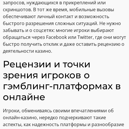
запросов, нуждающихся в прикреплений или
скриншотов. В тот же время, мобильные вызовы
обеспечивают личный контакт и возможность
быстрого разрешения сложных ситуаций. Не нужно
забывать и о соцсетях: многие игроки выбирают
обращаться через Facebook или Twitter, где они могут
быстро получить отклик и даже оставить рецензию о
деятельности казино.
Рецензии и точки
зрения игроков о
гэмблинг-платформах в
онлайне
Игроки, обмениваясь своими впечатлениями об
онлайн-казино, нередко подчеркивают такие
аспекты, как надежность платформы и разнообразие