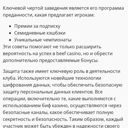
Ключевой чертой заведения является его программа
преданности, какая предлагает игрокам:
Премии за подписку
Семидневные кэшбэки
Уникальные чемпионаты
Эти советы помогают не только расширить
вероятность на успех в beef casino, но и обрести
дополнительно предоставляемые бонусы.
Защита также имеет ключевую роль в деятельности
клуба. Используются новейшие технологии
шифрования данных, чтобы обеспечить безопасную
защиту персональных данных клиентов. Все
операции, включительно те, какие выполняются с
использованием биф казино, осуществляются через
безопасные каналы, какое обеспечивает полную
секретность и безопасность. Таким образом, каждый
участник может быть убежден в надежности своего