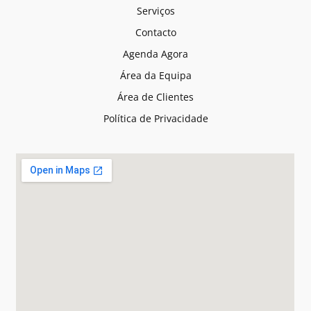
Serviços
Contacto
Agenda Agora
Área da Equipa
Área de Clientes
Política de Privacidade