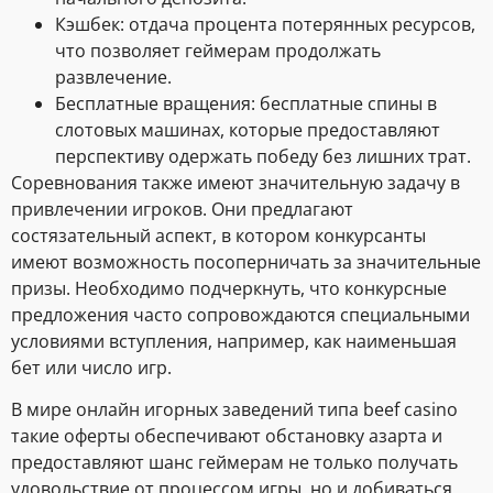
Кэшбек: отдача процента потерянных ресурсов,
что позволяет геймерам продолжать
развлечение.
Бесплатные вращения: бесплатные спины в
слотовых машинах, которые предоставляют
перспективу одержать победу без лишних трат.
Соревнования также имеют значительную задачу в
привлечении игроков. Они предлагают
состязательный аспект, в котором конкурсанты
имеют возможность посоперничать за значительные
призы. Необходимо подчеркнуть, что конкурсные
предложения часто сопровождаются специальными
условиями вступления, например, как наименьшая
бет или число игр.
В мире онлайн игорных заведений типа beef casino
такие оферты обеспечивают обстановку азарта и
предоставляют шанс геймерам не только получать
удовольствие от процессом игры, но и добиваться