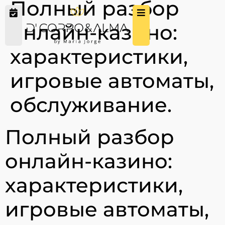
Полный разбор
онлайн-казино:
характеристики,
игровые автоматы,
обслуживание.
Полный разбор
онлайн-казино:
характеристики,
игровые автоматы,