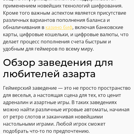
применением новейших технологий шифрования.
Кроме того важным аспектом является присутствие
различных вариантов пополнения баланса и
обналичивания в
казино биф
, включая банковские
карты, цифровые кошельки, и цифровые валюты, что
делает процесс пополнения счета быстрым и
удобным для геймеров по всему миру.
Обзор заведения для
любителей азарта
Геймерский заведение — это не просто пространство
для веселья, а настоящая сцена для тех, кто ценит
адреналин и азартные игры. В таких заведениях
можно найти различные игровые автоматы, начиная
от ретро слотов и заканчивая новейшими
настольными играми. Любой игрок сможет
подобрать что-то по предпочтению.