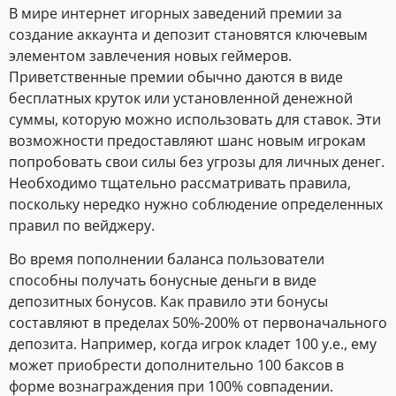
В мире интернет игорных заведений премии за
создание аккаунта и депозит становятся ключевым
элементом завлечения новых геймеров.
Приветственные премии обычно даются в виде
бесплатных круток или установленной денежной
суммы, которую можно использовать для ставок. Эти
возможности предоставляют шанс новым игрокам
попробовать свои силы без угрозы для личных денег.
Необходимо тщательно рассматривать правила,
поскольку нередко нужно соблюдение определенных
правил по вейджеру.
Во время пополнении баланса пользователи
способны получать бонусные деньги в виде
депозитных бонусов. Как правило эти бонусы
составляют в пределах 50%-200% от первоначального
депозита. Например, когда игрок кладет 100 у.е., ему
может приобрести дополнительно 100 баксов в
форме вознаграждения при 100% совпадении.