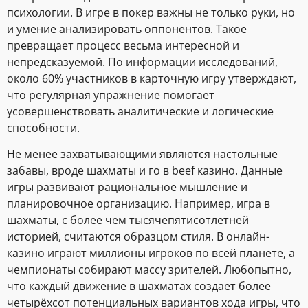
психологии. В игре в покер важны не только руки, но
и умение анализировать оппонентов. Такое
превращает процесс весьма интересной и
непредсказуемой. По информации исследований,
около 60% участников в карточную игру утверждают,
что регулярная упражнение помогает
усовершенствовать аналитические и логические
способности.
Не менее захватывающими являются настольные
забавы, вроде шахматы и го в beef казино. Данные
игры развивают рациональное мышление и
планировочное организацию. Например, игра в
шахматы, с более чем тысячепятисотлетней
историей, считаются образцом стиля. В онлайн-
казино играют миллионы игроков по всей планете, а
чемпионаты собирают массу зрителей. Любопытно,
что каждый движение в шахматах создает более
четырёхсот потенциальных вариантов хода игры, что