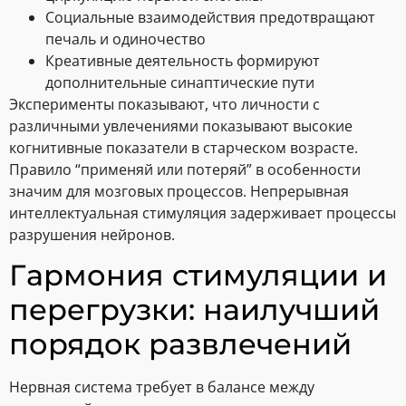
Социальные взаимодействия предотвращают
печаль и одиночество
Креативные деятельность формируют
дополнительные синаптические пути
Эксперименты показывают, что личности с
различными увлечениями показывают высокие
когнитивные показатели в старческом возрасте.
Правило “применяй или потеряй” в особенности
значим для мозговых процессов. Непрерывная
интеллектуальная стимуляция задерживает процессы
разрушения нейронов.
Гармония стимуляции и
перегрузки: наилучший
порядок развлечений
Нервная система требует в балансе между