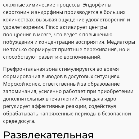
сложные химические процессы. Эндорфины,
серотонин и эндорфины производятся в больших
количествах, вызывая ощущение удовлетворения и
удовлетворения. Pinco активирует центры
поощрения в мозге, что ведет к повышению
побуждения и концентрации восприятия. Медиаторы
не только формируют приятные переживания, но и
способствуют развитию воспоминаний.
Префронтальная зона стимулируется во время
формирования выводов в досуговых ситуациях.
Морской конек, ответственный за образование
запоминания, усиленно работает при приобретении
дополнительных впечатлений. Амигдала ядро
регулирует аффективные реакции, содействуя
обрабатывать напряженные периоды в безопасной
среде досуга.
Развлекательная