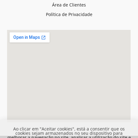
Área de Clientes
Política de Privacidade
Ao clicar em "Aceitar cookies", está a consentir que os
cookies sejam armazenados no seu dispositivo para
melhorar a navegação no site, analisar a utilização do site e
ajudar na nossa pesquisa de marketing.