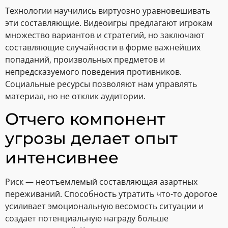
Технологии научились виртуозно уравновешивать
эти составляющие. Видеоигры предлагают игрокам
множество вариантов и стратегий, но заключают
составляющие случайности в форме важнейших
попаданий, произвольных предметов и
непредсказуемого поведения противников.
Социальные ресурсы позволяют нам управлять
материал, но не отклик аудитории.
Отчего компонент
угрозы делает опыт
интенсивнее
Риск — неотъемлемый составляющая азартных
переживаний. Способность утратить что-то дорогое
усиливает эмоциональную весомость ситуации и
создает потенциальную награду больше