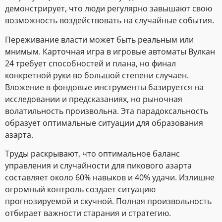
демонстрирует, что люди регулярно завышают свою
возможность воздействовать на случайные события.
Переживание власти может быть реальным или
мнимым. Карточная игра в игровые автоматы Вулкан
24 требует способностей и плана, но финал
конкретной руки во большой степени случаен.
Вложение в фондовые инструменты базируется на
исследовании и предсказаниях, но рыночная
волатильность произвольна. Эта парадоксальность
образует оптимальные ситуации для образования
азарта.
Труды раскрывают, что оптимальное баланс
управления и случайности для пикового азарта
составляет около 60% навыков и 40% удачи. Излишне
огромный контроль создает ситуацию
прогнозируемой и скучной. Полная произвольность
отбирает важности старания и стратегию.