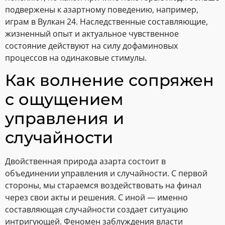
подвержены к азартному поведению, например,
играм в Вулкан 24. Наследственные составляющие,
жизненный опыт и актуальное чувственное
состояние действуют на силу дофаминовых
процессов на одинаковые стимулы.
Как волнение сопряжен
с ощущением
управления и
случайности
Двойственная природа азарта состоит в
объединении управления и случайности. С первой
стороны, мы стараемся воздействовать на финал
через свои акты и решения. С иной — именно
составляющая случайности создает ситуацию
интригующей. Феномен заблуждения власти