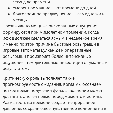
секунд до времени
Умеренное чаяние — от времени до дней
Долгосрочное предвкушение — семидневки и
месяцы
Чрезвычайно мощные рискованные ощущения
формируются при мимолетном томлении, когда
исход должен сделаться ясным в недалекое время.
Именно по этой причине быстрые розыгрыши в
игровые автоматы Вулкан 24 и оперативные
розыгрыши производят более интенсивные
ощущения, чем длительные инвестиции с туманным
результатом.
Критическую роль выполняет также
прогнозируемость ожидания. Когда мы осознаем
четкое время получения финала, волнение может
достигать апогея прямо перед моментом истины.
Размытость во времени создает непрерывное
давление, сохраняющее чувственное волнение на в