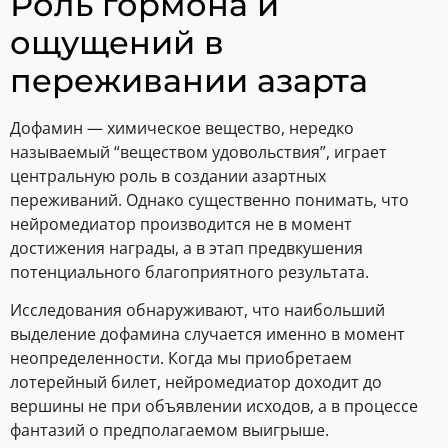
Роль гормона и
ощущений в
переживании азарта
Дофамин — химическое вещество, нередко
называемый “веществом удовольствия”, играет
центральную роль в создании азартных
переживаний. Однако существенно понимать, что
нейромедиатор производится не в момент
достижения награды, а в этап предвкушения
потенциального благоприятного результата.
Исследования обнаруживают, что наибольший
выделение дофамина случается именно в момент
неопределенности. Когда мы приобретаем
лотерейный билет, нейромедиатор доходит до
вершины не при объявлении исходов, а в процессе
фантазий о предполагаемом выигрыше.