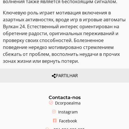
волнения также является беспокоящим сигналом.
Ключевую роль играет мотивация включения в
азартных активностях, вроде игр в игровые автоматы
Вулкан 24. Естественный интерес ориентирован на
обретение радости, оригинальных переживаний и
проверку своих способностей. Болезненное
поведение нередко мотивировано стремлением
сбежать от проблем, восполнить неудачи в прочих
зонах жизни или вернуть потери.
PARTILHAR
Contacta-nos
Dcorpoealma
Instagram
Facebook