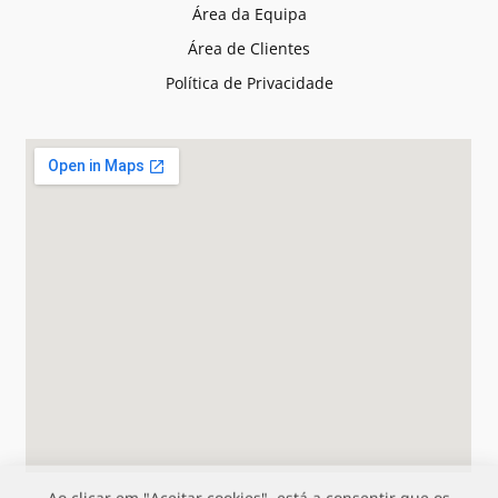
Área da Equipa
Área de Clientes
Política de Privacidade
Ao clicar em "Aceitar cookies", está a consentir que os
cookies sejam armazenados no seu dispositivo para
melhorar a navegação no site, analisar a utilização do site e