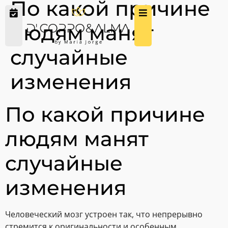
По какой причине
людям манят
случайные
изменения
По какой причине
людям манят
случайные
изменения
Человеческий мозг устроен так, что непрерывно
стремится к оригинальности и особенным