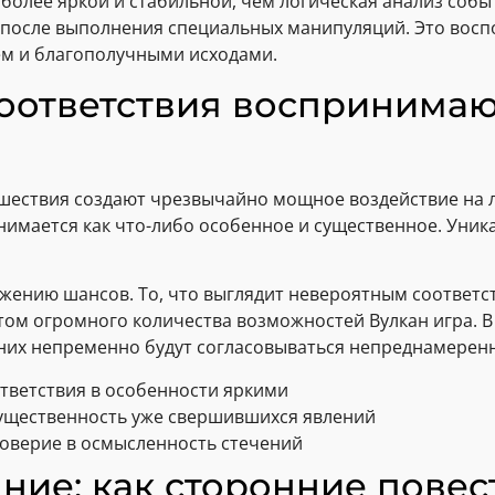
более яркой и стабильной, чем логическая анализ соб
 после выполнения специальных манипуляций. Это вос
ем и благополучными исходами.
соответствия воспринимаю
сшествия создают чрезвычайно мощное воздействие на 
имается как что-либо особенное и существенное. Уника
ижению шансов. То, что выглядит невероятным соответс
ом огромного количества возможностей Вулкан игра. 
них непременно будут согласовываться непреднамерен
тветствия в особенности яркими
ущественность уже свершившихся явлений
оверие в осмысленность стечений
ние: как сторонние повес