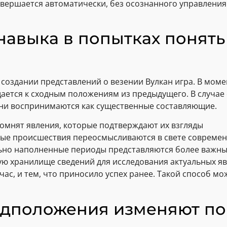
вершается автоматически, без осознанного управления.
навыка в попытках понят
создании представлений о везении Вулкан игра. В моме
ается к сходным положениям из предыдущего. В случае
ни воспринимаются как существенные составляющие.
омнят явления, которые подтверждают их взгляды
ые происшествия переосмысливаются в свете современ
ьно наполненные периоды представляются более важн
ю хранилище сведений для исследования актуальных я
час, и тем, что приносило успех ранее. Такой способ м
едположения изменяют п