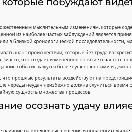
которые побуждают видет
ножественным мыслительным изменениям, которые сод
енной из наиболее частых заблуждений является принят
или в близкой хронологической последовательности, 
ивать шанс происшествий, которые без труда воскресит
х фиаско, что создает измененное понятие о частоте п
едавние события кажутся более существенными и демон
, что прошлые результаты воздействуют на предстоящи
осле череды неудач неизбежно должна случиться время 
чайную сущность множества процессов.
ние осознать удачу влия
е влияние на ежедневные решения и продолжительные т