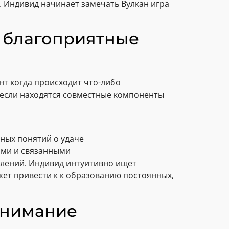
 Индивид начинает замечать Вулкан игра
ь благоприятные
нт когда происходит что-либо
 если находятся совместные компоненты
ных понятий о удаче
ыми и связанными
влений. Индивид интуитивно ищет
ожет привести к к образованию постоянных,
онимание