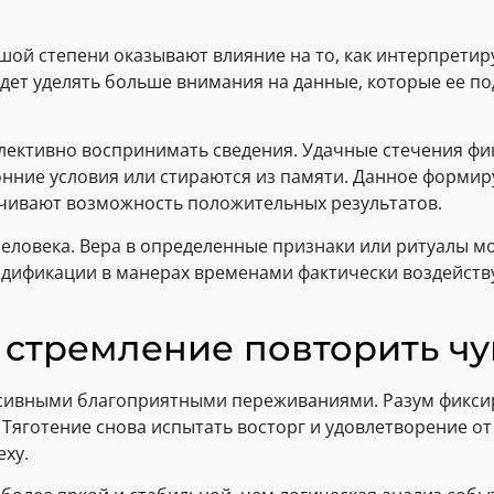
шой степени оказывают влияние на то, как интерпретир
удет уделять больше внимания на данные, которые ее п
ктивно воспринимать сведения. Удачные стечения фикс
онние условия или стираются из памяти. Данное формир
ичивают возможность положительных результатов.
еловека. Вера в определенные признаки или ритуалы м
одификации в манерах временами фактически воздейств
 стремление повторить чу
енсивными благоприятными переживаниями. Разум фикси
 Тяготение снова испытать восторг и удовлетворение от
еху.