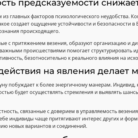
сть предсказуемости снижае
из главных факторов психологического неудобства. Ког
такое создает ощущение устойчивости и безопасности в
ознания происходящего.
ые с притяжением везения, образуют организацию и ди
 важными происшествиями помогает структурировать ид
тивность, безотносительно к реального влияния на исх
ействия на явления делает 
уну побуждает к более энергичному манерам. Индивид, к
остью будет осуществлять стремления и выявлять шанс
ность, связанные с доверием в управляемость везени
ебе индивиды чаще притягивают интерес других и форм
ию новых вариантов и соединений.