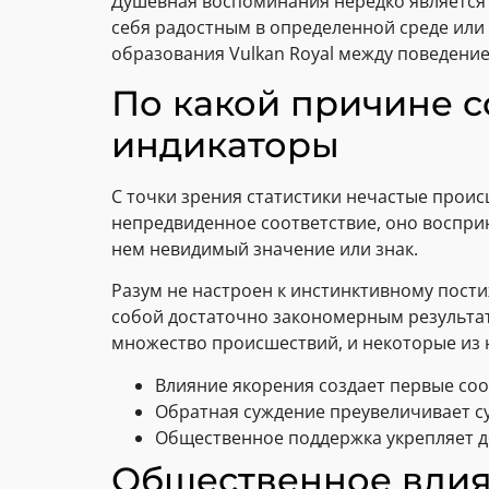
Душевная воспоминания нередко является 
себя радостным в определенной среде или
образования Vulkan Royal между поведени
По какой причине 
индикаторы
С точки зрения статистики нечастые прои
непредвиденное соответствие, оно восприн
нем невидимый значение или знак.
Разум не настроен к инстинктивному пост
собой достаточно закономерным результат
множество происшествий, и некоторые из 
Влияние якорения создает первые соо
Обратная суждение преувеличивает с
Общественное поддержка укрепляет д
Общественное влия