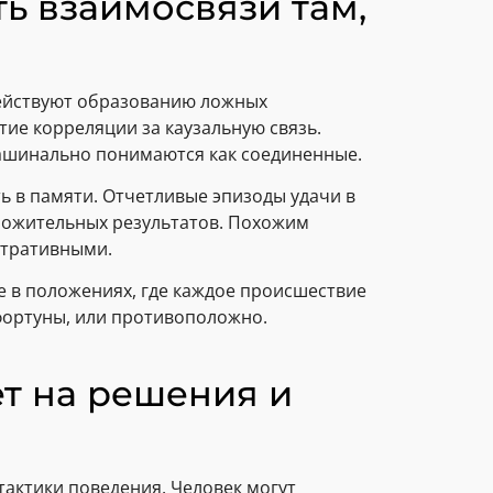
ь взаимосвязи там,
ействуют образованию ложных
ие корреляции за каузальную связь.
машинально понимаются как соединенные.
ь в памяти. Отчетливые эпизоды удачи в
оложительных результатов. Похожим
стративными.
е в положениях, где каждое происшествие
фортуны, или противоположно.
ет на решения и
актики поведения. Человек могут