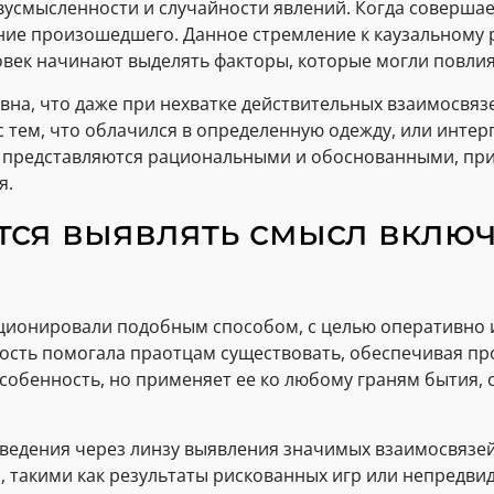
вусмысленности и случайности явлений. Когда совершае
ние произошедшего. Данное стремление к каузальному
ловек начинают выделять факторы, которые могли повли
вна, что даже при нехватке действительных взаимосвяз
с тем, что облачился в определенную одежду, или инт
l представляются рациональными и обоснованными, при
я.
тся выявлять смысл включ
ционировали подобным способом, с целью оперативно 
сть помогала праотцам существовать, обеспечивая пр
особенность, но применяет ее ко любому граням бытия,
ведения через линзу выявления значимых взаимосвязей
такими как результаты рискованных игр или непредвид