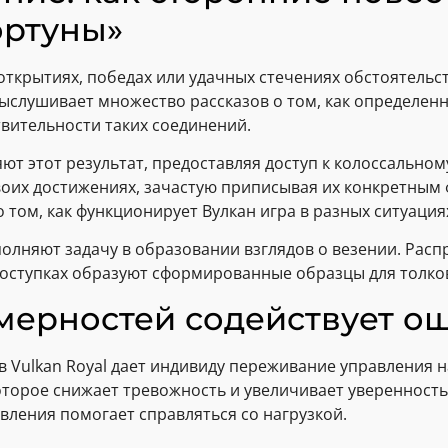
ортуны»
открытиях, победах или удачных стечениях обстоятель
 выслушивает множество рассказов о том, как определе
твительности таких соединений.
 этот результат, предоставляя доступ к колоссальному
оих достижениях, зачастую приписывая их конкретным
 том, как функционирует Вулкан игра в разных ситуация
полняют задачу в образовании взглядов о везении. Рас
поступках образуют сформированные образцы для толко
мерностей содействует о
в Vulkan Royal дает индивиду переживание управления
орое снижает тревожность и увеличивает уверенность в
вления помогает справляться со нагрузкой.