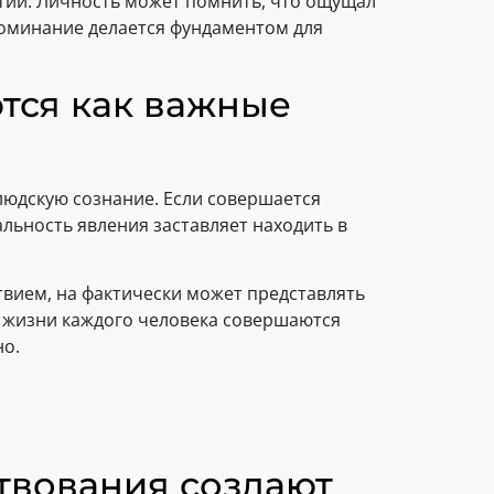
ытий. Личность может помнить, что ощущал
поминание делается фундаментом для
тся как важные
людскую сознание. Если совершается
льность явления заставляет находить в
твием, на фактически может представлять
В жизни каждого человека совершаются
но.
твования создают