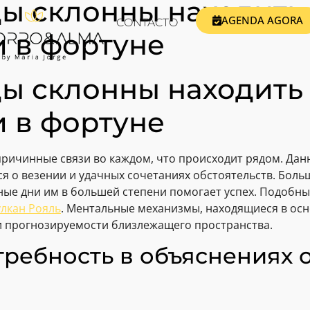
ы склонны находить
AGENDA AGORA
CONTACTO
 в фортуне
ы склонны находить
 в фортуне
ричинные связи во каждом, что происходит рядом. Дан
ся о везении и удачных сочетаниях обстоятельств. Боль
ные дни им в большей степени помогает успех. Подобн
улкан Рояль
. Ментальные механизмы, находящиеся в осн
и прогнозируемости близлежащего пространства.
ребность в объяснениях о