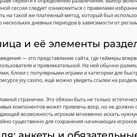
вправе перейти к определению развлечения. Выбор вклю
чной сессии следует ознакомиться с правилами избран
ть на такой же платежный метод, который был использ
до нескольких дневных периодов в зависимости от регл
ница и её элементы разде
аведения — это представление сайта, где геймеры впер
пользователя и привлекательной. На ней обычно разм
и, блоки с популярными играми и категории для быстро
есурсе joy casino, ещё можно увидеть ссылки на раздел
авной странички. Это обязан быть не только эстетичес
ивых компонентов может привлечь взор, но не должно сб
 дающий возможность игрокам мгновенно искать нужну
айно существенно для сохранения начинающих игроков
я: анкеты и обязательны