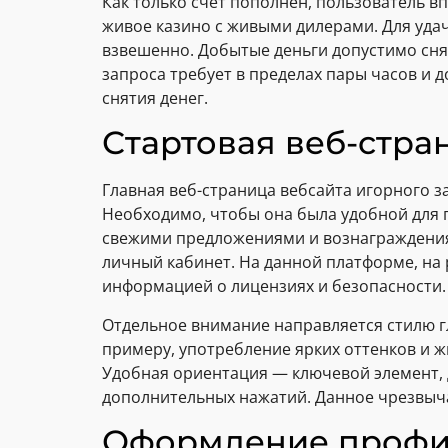
Как только счет пополнен, пользователь 
живое казино с живыми дилерами. Для уда
взвешенно. Добытые деньги допустимо сня
запроса требует в пределах пары часов и 
снятия денег.
Стартовая веб-стра
Главная веб-страница вебсайта игорного з
Необходимо, чтобы она была удобной для 
свежими предложениями и вознаграждениям
личный кабинет. На данной платформе, на р
информацией о лицензиях и безопасности.
Отдельное внимание направляется стилю гл
примеру, употребление ярких оттенков и ж
Удобная ориентация — ключевой элемент,
дополнительных нажатий. Данное чрезвыч
Оформление профил