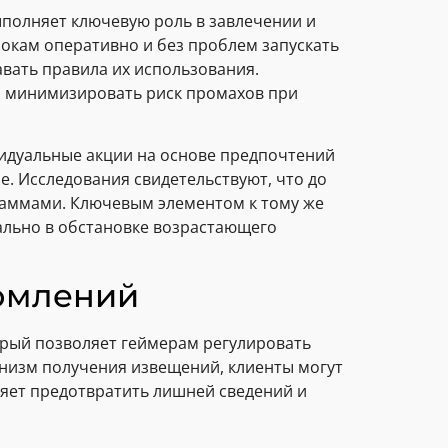
ыполняет ключевую роль в завлечении и
окам оперативно и без проблем запускать
авать правила их использования.
ы минимизировать риск промахов при
идуальные акции на основе предпочтений
е. Исследования свидетельствуют, что до
раммами. Ключевым элементом к тому же
ально в обстановке возрастающего
домлений
орый позволяет геймерам регулировать
низм получения извещений, клиенты могут
ляет предотвратить лишней сведений и