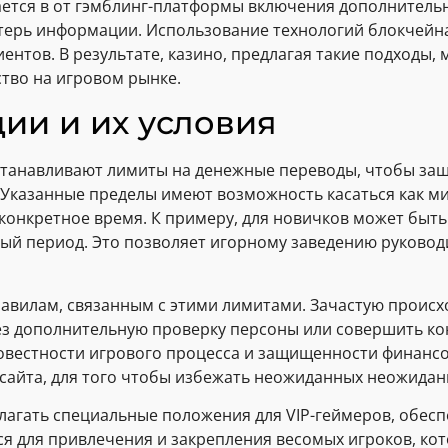
ется в от гэмблинг-платформы включения дополнитель
терь информации. Использование технологий блокчейн
ентов. В результате, казино, предлагая такие подходы
тво на игровом рынке.
ии и их условия
станавливают лимиты на денежные переводы, чтобы защ
Указанные пределы имеют возможность касаться как ми
 конкретное время. К примеру, для новичков может быт
ьный период. Это позволяет игорному заведению руково
вилам, связанным с этими лимитами. Зачастую происход
з дополнительную проверку персоны или совершить кон
овестности игрового процесса и защищенности финансо
сайта, для того чтобы избежать неожиданных неожидан
олагать специальные положения для VIP-геймеров, обес
ся для привлечения и закрепления весомых игроков, к