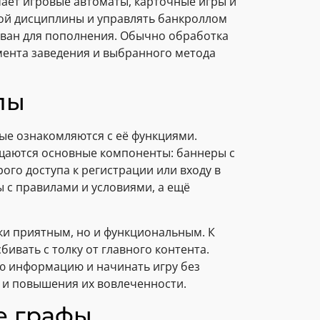
чает игровые автоматы, карточные игры и
ной дисциплины и управлять банкроллом
ован для пополнения. Обычно обработка
амента заведения и выбранного метода
лы
вые ознакомляются с её функциями.
ещаются основные компоненты: баннеры с
го доступа к регистрации или входу в
ы с правилами и условиями, а ещё
ки приятным, но и функциональным. К
ивать с толку от главного контента.
ю информацию и начинать игру без
 и повышения их вовлеченности.
е графы