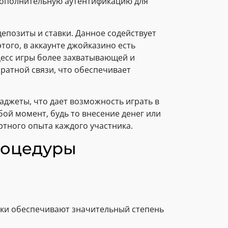
дополнительную аутентификацию для
епозиты и ставки. Данное содействует
ого, в аккаунте джойказино есть
есс игры более захватывающей и
ратной связи, что обеспечивает
аджеты, что дает возможность играть в
бой момент, будь то внесение денег или
ртного опыта каждого участника.
роцедуры
очки обеспечивают значительный степень