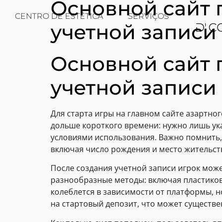
Основной сайт 
CENTRO DE ESTÉTICA
SERVIÇOS
учетной записи
Основной сайт 
учетной записи
Для старта игры на главном сайте азартног
дольше короткого времени: нужно лишь ука
условиями использования. Важно помнить
включая число рождения и место жительст
После создания учетной записи игрок мож
разнообразные методы: включая пластико
колеблется в зависимости от платформы, н
на стартовый депозит, что может существ