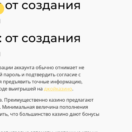
 от создания
а
 от создания
а
трации аккаунта обычно отнимает не
й пароль и подтвердить согласие с
ся предъявить точные информацию,
воде выигрышей на
джойказино
.
жа. Преимущественно казино предлагают
т. Минимальная величина пополнения
тить, что большинство казино дают бонусы