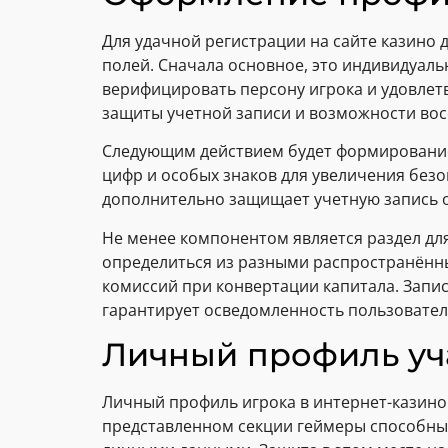
Для удачной регистрации на сайте казино
полей. Сначала основное, это индивидуаль
верифицировать персону игрока и удовлет
защиты учетной записи и возможности восс
Следующим действием будет формирование 
цифр и особых знаков для увеличения бе
дополнительно защищает учетную запись о
Не менее компонентом является раздел дл
определиться из разными распространённым
комиссий при конвертации капитала. Запи
гарантирует осведомленность пользователя
Личный профиль уч
Личный профиль игрока в интернет-казино
представленном секции геймеры способны 