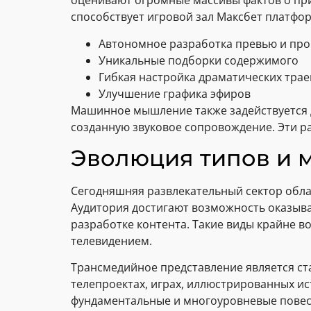
оценивают огромные массивы фактов о пр
способствует игровой зал Максбет платфо
Автономное разработка превью и про
Уникальные подборки содержимого
Гибкая настройка драматических тра
Улучшение графика эфиров
Машинное мышление также задействуется д
созданную звуковое сопровождение. Эти р
Эволюция типов и 
Сегодняшняя развлекательный сектор обла
Аудитория достигают возможность оказыва
разработке контента. Такие виды крайне в
телевидением.
Трансмедийное представление является ста
телепроектах, играх, иллюстрированных ис
фундаментальные и многоуровневые повес