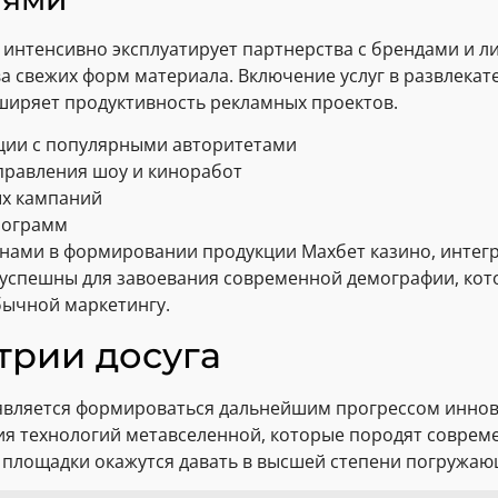
интенсивно эксплуатирует партнерства с брендами и л
а свежих форм материала. Включение услуг в развлека
сширяет продуктивность рекламных проектов.
ции с популярными авторитетами
правления шоу и киноработ
ых кампаний
рограмм
нами в формировании продукции Махбет казино, интег
успешны для завоевания современной демографии, кото
бычной маркетингу.
трии досуга
является формироваться дальнейшим прогрессом инно
ия технологий метавселенной, которые породят совре
no площадки окажутся давать в высшей степени погружа