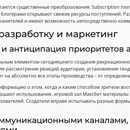
аются существенные преобразования. Subscription пл
 блогерами открывают свежие ресурсы поступлений. Ра
ранителей и имеют возможность непосредственно комм
разработку и маркетинг
 и антиципация приоритетов 
ольным элементом сегодняшнего создания рекреационно
ля рассмотрения реакций аудитории, установления тен
 на абсолютно все этапы производства – от определени
ормацию о этом, когда и каким способом зрители вос
вершают использование. игровой зал Максбет материалы
зователей. Создатели вправе испытывать разные форм
ммуникационными каналами,
тями