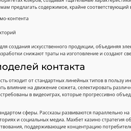
иоритетах юзеров, создавая тщательные характеристик
рмам предлагать содержимое, крайне соответствующий 
мо-контента
екторий
ля создания искусственного продукции, объединяя эл
азработки снижают траты на изготовление и создают св
моделей контакта
сть отходит от стандартных линейных типов в пользу и
ть влияние на движение сюжета, селектировать различ
остребованы в видеоиграх, которые прогрессивно объе
ндартом сферы. Рассказы развиваются параллельно на 
ториях и социальных медиа. Махбет казино стратегия 
твования, поддерживающие концентрацию потребителей 