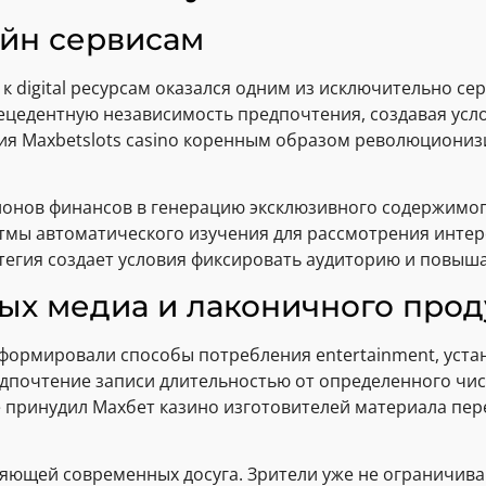
айн сервисам
 digital ресурсам оказался одним из исключительно се
цедентную независимость предпочтения, создавая усл
ция Maxbetslots casino коренным образом революциони
ионов финансов в генерацию эксклюзивного содержимог
тмы автоматического изучения для рассмотрения инте
тегия создает условия фиксировать аудиторию и повыш
ых медиа и лаконичного про
ормировали способы потребления entertainment, устан
дпочтение записи длительностью от определенного чис
е принудил Махбет казино изготовителей материала пе
яющей современных досуга. Зрители уже не ограничив