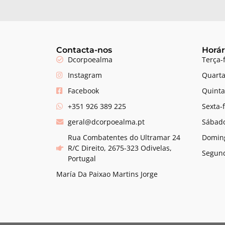
Contacta-nos
Horár
Dcorpoealma
Terça-
Instagram
Quarta
Facebook
Quinta
+351 926 389 225
Sexta-
geral@dcorpoealma.pt
Sábado
Rua Combatentes do Ultramar 24
Domin
R/C Direito, 2675-323 Odivelas,
Segund
Portugal
María Da Paixao Martins Jorge