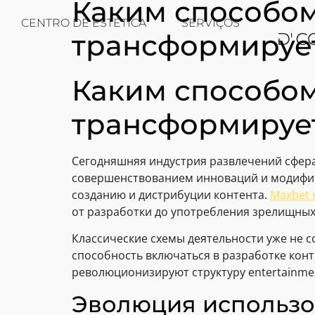
Каким способом
CENTRO DE ESTÉTICA
SERVIÇOS
трансформируе
Каким способом
трансформируе
Сегодняшняя индустрия развлечений сфер
совершенствованием инноваций и модифик
созданию и дистрибуции контента.
Maxbet 
от разработки до употребления зрелищных
Классические схемы деятельности уже не 
способность включаться в разработке кон
революционизируют структуру entertainme
Эволюция использо