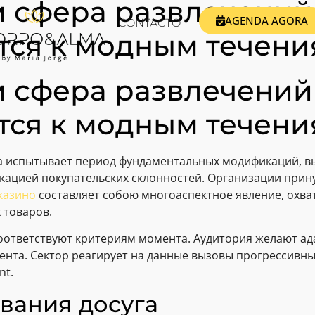
 сфера развлечений
AGENDA AGORA
CONTACTO
тся к модным течени
 сфера развлечений
тся к модным течени
а испытывает период фундаментальных модификаций, 
ацией покупательских склонностей. Организации прин
казино
составляет собою многоаспектное явление, охва
 товаров.
соответствуют критериям момента. Аудитория желают а
тента. Сектор реагирует на данные вызовы прогрессивн
nt.
вания досуга