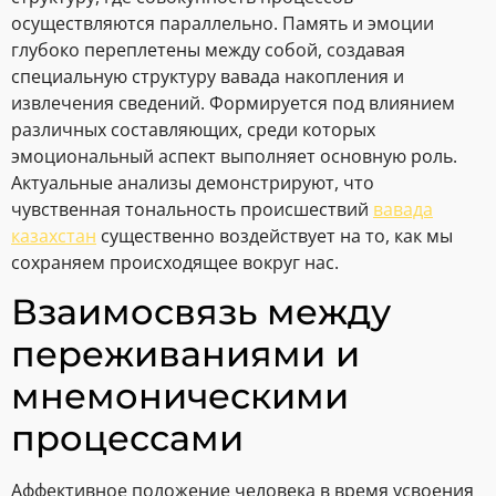
осуществляются параллельно. Память и эмоции
глубоко переплетены между собой, создавая
специальную структуру вавада накопления и
извлечения сведений. Формируется под влиянием
различных составляющих, среди которых
эмоциональный аспект выполняет основную роль.
Актуальные анализы демонстрируют, что
чувственная тональность происшествий
вавада
казахстан
существенно воздействует на то, как мы
сохраняем происходящее вокруг нас.
Взаимосвязь между
переживаниями и
мнемоническими
процессами
Аффективное положение человека в время усвоения