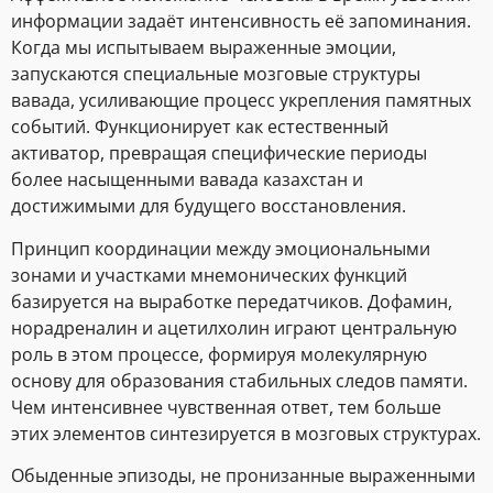
информации задаёт интенсивность её запоминания.
Когда мы испытываем выраженные эмоции,
запускаются специальные мозговые структуры
вавада, усиливающие процесс укрепления памятных
событий. Функционирует как естественный
активатор, превращая специфические периоды
более насыщенными вавада казахстан и
достижимыми для будущего восстановления.
Принцип координации между эмоциональными
зонами и участками мнемонических функций
базируется на выработке передатчиков. Дофамин,
норадреналин и ацетилхолин играют центральную
роль в этом процессе, формируя молекулярную
основу для образования стабильных следов памяти.
Чем интенсивнее чувственная ответ, тем больше
этих элементов синтезируется в мозговых структурах.
Обыденные эпизоды, не пронизанные выраженными