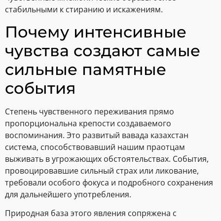
стабильными к стиранию и искажениям.
Почему интенсивные
чувства создают самые
сильные памятные
события
Степень чувственного переживания прямо
пропорциональна крепости создаваемого
воспоминания. Это развитый вавада казахстан
система, способствовавший нашим праотцам
выживать в угрожающих обстоятельствах. События,
провоцировавшие сильный страх или ликование,
требовали особого фокуса и подробного сохранения
для дальнейшего употребления.
Природная база этого явления сопряжена с