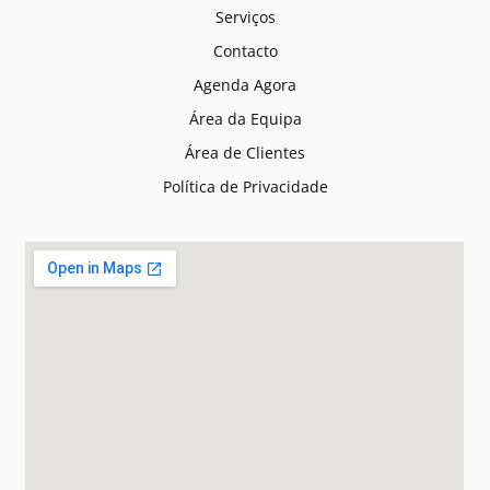
Serviços
Contacto
Agenda Agora
Área da Equipa
Área de Clientes
Política de Privacidade