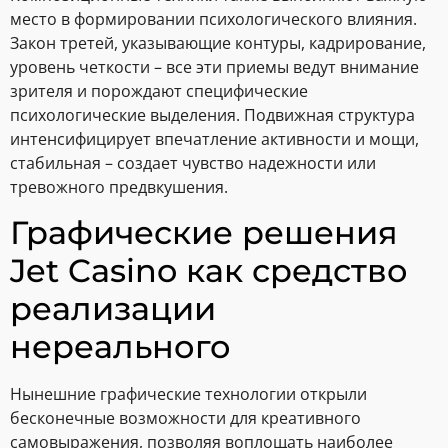
место в формировании психологического влияния.
Закон третей, указывающие контуры, кадрирование,
уровень четкости – все эти приемы ведут внимание
зрителя и порождают специфические
психологические выделения. Подвижная структура
интенсифицирует впечатление активности и мощи,
стабильная – создает чувство надежности или
тревожного предвкушения.
Графические решения
Jet Casino как средство
реализации
нереального
Нынешние графические технологии открыли
бесконечные возможности для креативного
самовыражения, позволяя воплощать наиболее