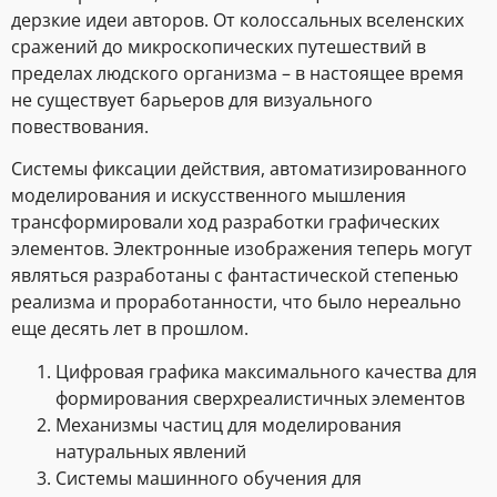
дерзкие идеи авторов. От колоссальных вселенских
сражений до микроскопических путешествий в
пределах людского организма – в настоящее время
не существует барьеров для визуального
повествования.
Системы фиксации действия, автоматизированного
моделирования и искусственного мышления
трансформировали ход разработки графических
элементов. Электронные изображения теперь могут
являться разработаны с фантастической степенью
реализма и проработанности, что было нереально
еще десять лет в прошлом.
Цифровая графика максимального качества для
формирования сверхреалистичных элементов
Механизмы частиц для моделирования
натуральных явлений
Системы машинного обучения для