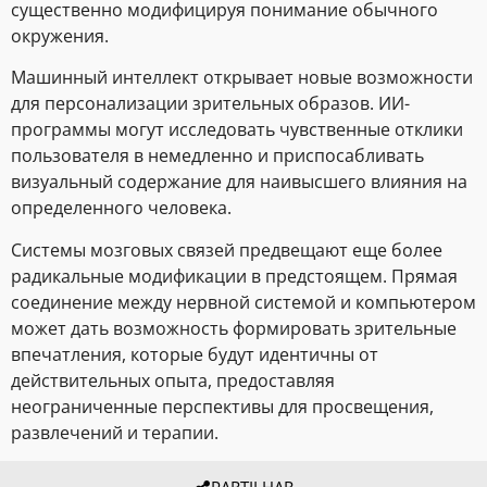
существенно модифицируя понимание обычного
окружения.
Машинный интеллект открывает новые возможности
для персонализации зрительных образов. ИИ-
программы могут исследовать чувственные отклики
пользователя в немедленно и приспосабливать
визуальный содержание для наивысшего влияния на
определенного человека.
Системы мозговых связей предвещают еще более
радикальные модификации в предстоящем. Прямая
соединение между нервной системой и компьютером
может дать возможность формировать зрительные
впечатления, которые будут идентичны от
действительных опыта, предоставляя
неограниченные перспективы для просвещения,
развлечений и терапии.