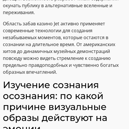
окунать публику в альтернативные вселенные и
переживания.
Область забав казино Jet активно применяет
современные технологии для создания
незабываемых моментов, которые остаются в
сознании на длительное время. От американских
хитов до динамичных музейных демонстраций
повсюду можно видеть стремление к созданию
предельно правдоподобных и чувственно богатых
образных впечатлений.
Изучение сознания
осознания: по какой
причине визуальные
образы действуют на
эмоции