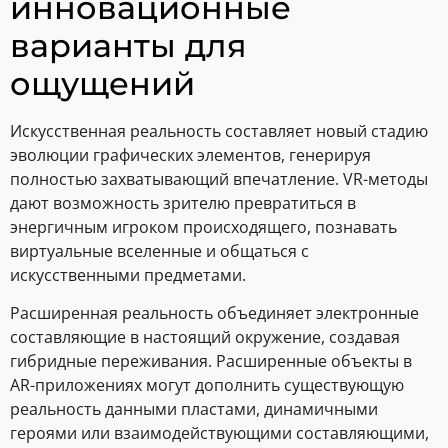
инновационные
варианты для
ощущений
Искусственная реальность составляет новый стадию
эволюции графических элементов, генерируя
полностью захватывающий впечатление. VR-методы
дают возможность зрителю превратиться в
энергичным игроком происходящего, познавать
виртуальные вселенные и общаться с
искусственными предметами.
Расширенная реальность объединяет электронные
составляющие в настоящий окружение, создавая
гибридные переживания. Расширенные объекты в
AR-приложениях могут дополнить существующую
реальность данными пластами, динамичными
героями или взаимодействующими составляющими,