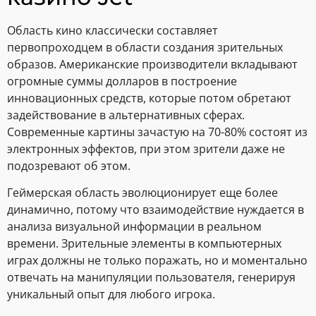
Область кино классически составляет
первопроходцем в области создания зрительных
образов. Американские производители вкладывают
огромные суммы долларов в построение
инновационных средств, которые потом обретают
задействование в альтернативных сферах.
Современные картины зачастую на 70-80% состоят из
электронных эффектов, при этом зрители даже не
подозревают об этом.
Геймерская область эволюционирует еще более
динамично, потому что взаимодействие нуждается в
анализа визуальной информации в реальном
времени. Зрительные элементы в компьютерных
играх должны не только поражать, но и моментально
отвечать на манипуляции пользователя, генерируя
уникальный опыт для любого игрока.