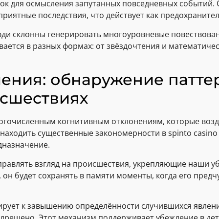
рядок для осмысления запутанных повседневных событий
приятные последствия, что действует как предохранит
юди склонны генерировать многоуровневые повествова
вается в разных формах: от звёздочтения и математиче
ения: обнаружение патте
сшествиях
огочисленным когнитивным отклонениям, которые возд
находить существенные закономерности в spinto casin
дназначение.
равлять взгляд на происшествия, укрепляющие наши у
, он будет сохранять в памяти моменты, когда его пред
рует к завышению определённости случившихся явлений.
редрешено. Этот механизм поддерживает убеждение в де