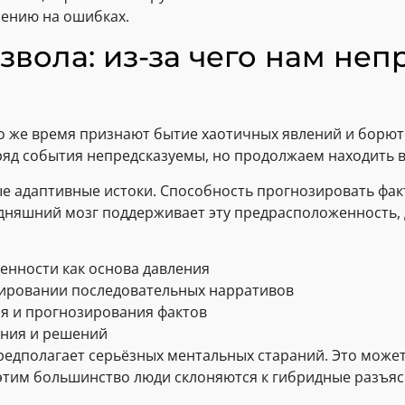
чению на ошибках.
вола: из-за чего нам неп
 то же время признают бытие хаотичных явлений и борю
ряд события непредсказуемы, но продолжаем находить 
е адаптивные истоки. Способность прогнозировать фак
няшний мозг поддерживает эту предрасположенность, да
енности как основа давления
мировании последовательных нарративов
ия и прогнозирования фактов
ания и решений
редполагает серьёзных ментальных стараний. Это може
с этим большинство люди склоняются к гибридные разъ