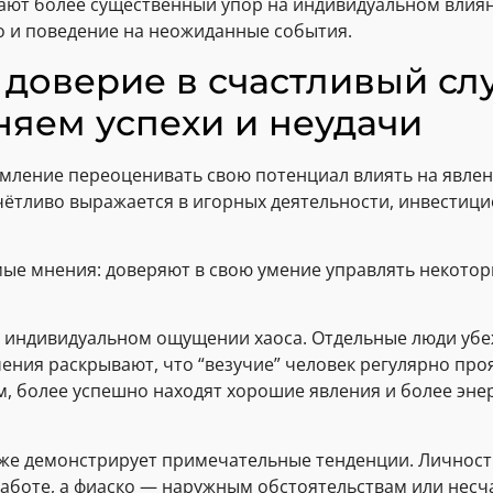
ют более существенный упор на индивидуальном влиян
о и поведение на неожиданные события.
доверие в счастливый слу
яем успехи и неудачи
мление переоценивать свою потенциал влиять на явлен
ётливо выражается в игорных деятельности, инвестицио
е мнения: доверяют в свою умение управлять некоторы
в индивидуальном ощущении хаоса. Отдельные люди уб
учения раскрывают, что “везучие” человек регулярно п
, более успешно находят хорошие явления и более эн
же демонстрирует примечательные тенденции. Личност
боте, а фиаско — наружным обстоятельствам или несча