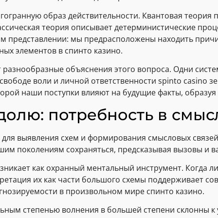
гогранную образ действительности. Квантовая теория п
классическая теория описывает детерминистические проц
ом представлении: мы предрасположены находить прич
ных элементов в спинто казино.
 разнообразные объяснения этого вопроса. Одни сист
свободе воли и личной ответственности spinto casino з
торой наши поступки влияют на будущие факты, образуя
долю: потребность в смыс
 для выявления схем и формирования смысловых связей
шим поколениям сохраняться, предсказывая вызовы и в
зникает как охранный ментальный инструмент. Когда л
етация их как части большого схемы поддерживает совл
гнозируемости в произвольном мире спинто казино.
льным степенью волнения в большей степени склонны к