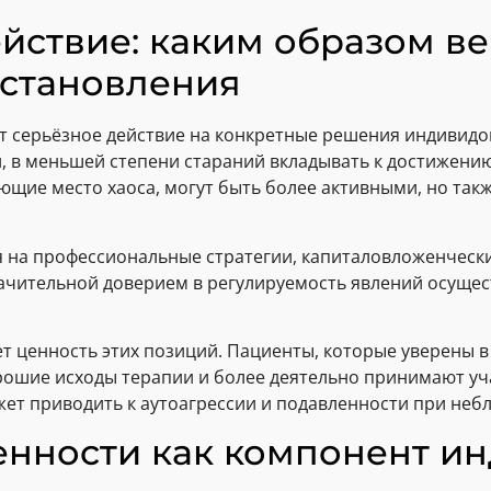
йствие: каким образом ве
остановления
т серьёзное действие на конкретные решения индивидов.
, в меньшей степени стараний вкладывать к достижению
ающие место хаоса, могут быть более активными, но та
я на профессиональные стратегии, капиталовложенческ
ачительной доверием в регулируемость явлений осуще
т ценность этих позиций. Пациенты, которые уверены в
ошие исходы терапии и более деятельно принимают уча
ет приводить к аутоагрессии и подавленности при небл
енности как компонент и