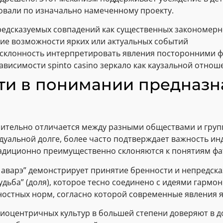
овали по изначально намеченному проекту.
редсказуемых совпадений как существенных закономерн
ние возможности ярких или актуальных событий
 склонность интерпретировать явления посторонними 
ависимости spinto casino зеркало как каузальной отнош
ти в понимании предназн
ительно отличается между разными обществами и груп
уальной долге, более часто подтверждает важность ин
радиционно преимущественно склоняются к понятиям фа
аварэ” демонстрирует принятие бренности и непредсказ
дьба” (доля), которое тесно соединено с идеями гармо
ностных норм, согласно которой современные явления я
иоцентричных культур в большей степени доверяют в до