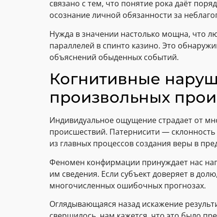
связано с тем, что понятие рока даёт по
осознание личной обязанности за неблаго
Нужда в значении настолько мощна, что л
параллелей в спинто казино. Это обнаружи
объяснений обыденных событий.
Когнитивные наруш
произвольных прои
Индивидуальное ощущение страдает от мн
происшествий. Патернисити — склонность 
из главных процессов создания веры в пре
Феномен конфирмации принуждает нас нап
им сведения. Если субъект доверяет в долю
многочисленных ошибочных прогнозах.
Оглядывающаяся назад искажение результи
свершилось, нам кажется, что это было п