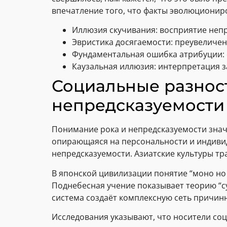
впечатление того, что факты эволюционир
Иллюзия скучивания: восприятие неп
Эвристика досягаемости: преувеличе
Фундаментальная ошибка атрибуции:
Каузальная иллюзия: интерпретация з
Социальные разнос
непредсказуемости
Понимание рока и непредсказуемости знач
опирающаяся на персональности и индивид
непредсказуемости. Азиатские культуры т
В японской цивилизации понятие “моно но 
Поднебесная учение показывает теорию “су
система создаёт комплексную сеть причин
Исследования указывают, что носители соц