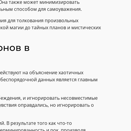
. Она также может минимизировать
ельным способом для самоуважения.
ния для толкования произвольных
ской магии до тайных планов и мистических
рнов в
ействуют на объяснение хаотичных
o беспорядочной данных является главным
беждения, и игнорировать несовместимые
чувствия оправдались, но игнорировать о
 В результате того как что-то
терминированность и рок, производя