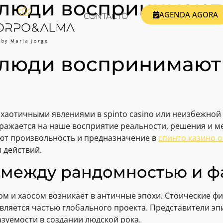
люди воспринимают 
AGENDA AGORA
CONTACTO
люди воспринимают 
е хаотичными явлениями в spinto casino или неизбежно
отражается на наше восприятие реальности, решения и 
уют произвольность и предназначение в
спинто казино 
 действий.
 между рандомностью и ф
 и хаосом возникает в античные эпохи. Стоические фи
является частью глобального проекта. Представители эп
зуемости в создании людской рока.