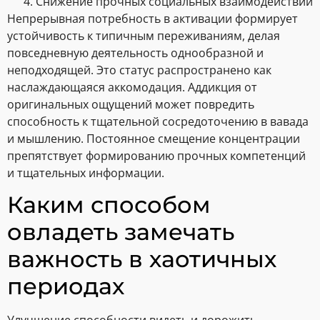
Снижение прочных социальных взаимодействий
Непрерывная потребность в активации формирует
устойчивость к типичным переживаниям, делая
повседневную деятельность однообразной и
неподходящей. Это статус распространено как
наслаждающаяся аккомодация. Аддикция от
оригинальных ощущений может повредить
способность к тщательной сосредоточению в вавада
и мышлению. Постоянное смещение концентрации
препятствует формированию прочных компетенций
и тщательных информации.
Каким способом
овладеть замечать
важность в хаотичных
периодах