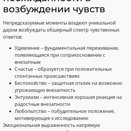
возбуждении чувств
Непредсказуемые моменты владеют уникальной
даром возбуждать обширный спектр чувственных
ответов:
Удивление – фундаментальная переживание,
появляющаяся при соприкосновении с
внезапным
Счастье – образуется при положительных
спонтанных происшествиях
Беспокойство – защитная отклик на возможно
угрожающую внезапность
Энтузиазм – интенсивная хорошая реакция на
радостные внезапности
Любопытство – побудительное положение,
мотивирующее к исследованию
Эмоциональная выраженность напрямую