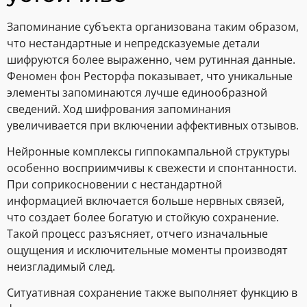
Запоминание субъекта организована таким образом,
что нестандартные и непредсказуемые детали
шифруются более выраженно, чем рутинная данные.
Феномен фон Ресторфа показывает, что уникальные
элементы запоминаются лучше единообразной
сведений. Ход шифрования запоминания
увеличивается при включении аффективных отзывов.
Нейронные комплексы гиппокампальной структуры
особенно восприимчивы к свежести и спонтанности.
При соприкосновении с нестандартной
информацией включается больше нервных связей,
что создает более богатую и стойкую сохранение.
Такой процесс разъясняет, отчего изначальные
ощущения и исключительные моменты производят
неизгладимый след.
Ситуативная сохранение также выполняет функцию в