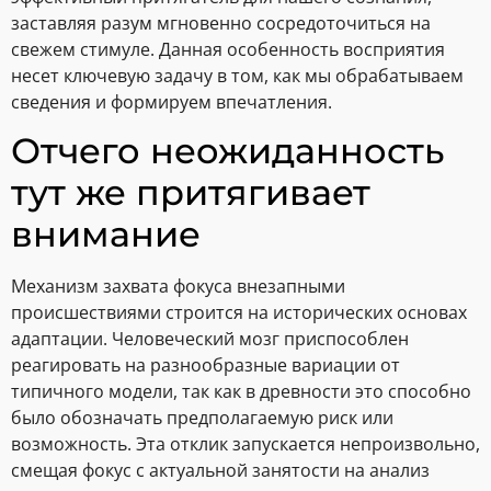
заставляя разум мгновенно сосредоточиться на
свежем стимуле. Данная особенность восприятия
несет ключевую задачу в том, как мы обрабатываем
сведения и формируем впечатления.
Отчего неожиданность
тут же притягивает
внимание
Механизм захвата фокуса внезапными
происшествиями строится на исторических основах
адаптации. Человеческий мозг приспособлен
реагировать на разнообразные вариации от
типичного модели, так как в древности это способно
было обозначать предполагаемую риск или
возможность. Эта отклик запускается непроизвольно,
смещая фокус с актуальной занятости на анализ