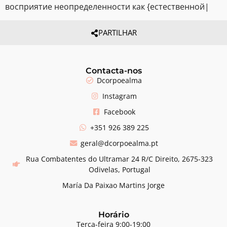
восприятие неопределенности как {естественной|
PARTILHAR
Contacta-nos
Dcorpoealma
Instagram
Facebook
+351 926 389 225
geral@dcorpoealma.pt
Rua Combatentes do Ultramar 24 R/C Direito, 2675-323
Odivelas, Portugal
María Da Paixao Martins Jorge
Horário
Terça-feira 9:00-19:00