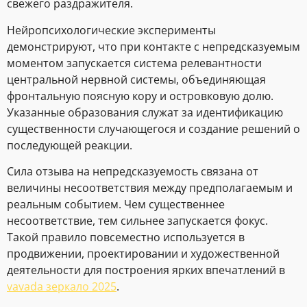
свежего раздражителя.
Нейропсихологические эксперименты
демонстрируют, что при контакте с непредсказуемым
моментом запускается система релевантности
центральной нервной системы, объединяющая
фронтальную поясную кору и островковую долю.
Указанные образования служат за идентификацию
существенности случающегося и создание решений о
последующей реакции.
Сила отзыва на непредсказуемость связана от
величины несоответствия между предполагаемым и
реальным событием. Чем существеннее
несоответствие, тем сильнее запускается фокус.
Такой правило повсеместно используется в
продвижении, проектировании и художественной
деятельности для построения ярких впечатлений в
vavada зеркало 2025
.