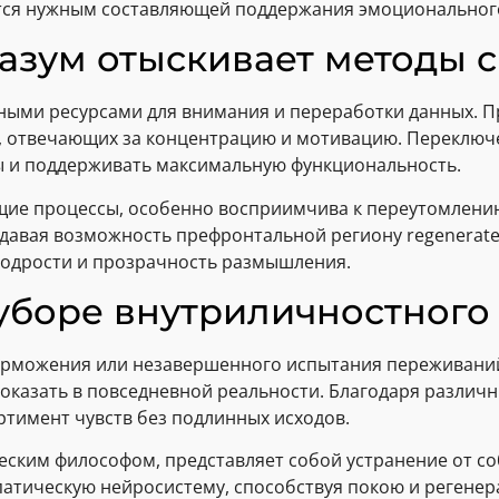
ются нужным составляющей поддержания эмоциональног
разум отыскивает методы
ными ресурсами для внимания и переработки данных. 
, отвечающих за концентрацию и мотивацию. Переклю
ы и поддерживать максимальную функциональность.
щие процессы, особенно восприимчива к переутомлени
давая возможность префронтальной региону regenerate.
бодрости и прозрачность размышления.
уборе внутриличностного 
торможения или незавершенного испытания переживани
показать в повседневной реальности. Благодаря различ
тимент чувств без подлинных исходов.
еским философом, представляет собой устранение от с
патическую нейросистему, способствуя покою и регенер