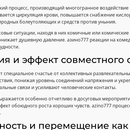
кий процесс, производящий многогранное воздействие 
вается циркуляция крови, повышается снабжение кисло
иродных болеутоляющих и средств против уныния.
совые ситуации, находя в них комичные или комические
онижает душевную давление. азино777 реакции на ком
удности.
я и эффект совместного 
ет специальное счастье от коллективных развлекательн
твия, понижая уровень соединений напряжения и укреп
льные связи и усиливают человеческие контакты.
ыражается особенно отчетливо в досуговых мероприят
фект обоюдного роста хороших чувств. azino777 процес
.
вность и перемещение как