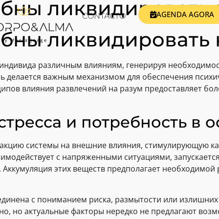
обны ликвидировать
AGENDA AGORA
CONTACTO
обны ликвидировать
индивида различным влияниям, генерируя необходимос
ь делается важным механизмом для обеспечения психи
ипов влияния развлечений на разум предоставляет бол
стресса и потребность в 
еакцию системы на внешние влияния, стимулирующую ка
аимодействует с напряженными ситуациями, запускается
 Аккумуляция этих веществ предполагает необходимой
динена с пониманием риска, размытости или излишних
но, но актуальные факторы нередко не предлагают воз