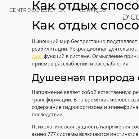
Как отдых спос
CENTRO DE ESTÉTICA
SERVIÇOS
Как отдых спос
Нынешний мир беспрестанно подставляет 
реабилитации. Рекреационная деятельност
сайт
функций в системе. Осмысление принц
приемов расслабления и расслабления.
Душевная природа 
Напряжение являет собой естественную р
трансформаций. В то время как человек вз
содержание гидрокортизона и эпинефрина.
последствий.
Психологическая сущность напряжения сое
азино 777 системы включаются инстинктив