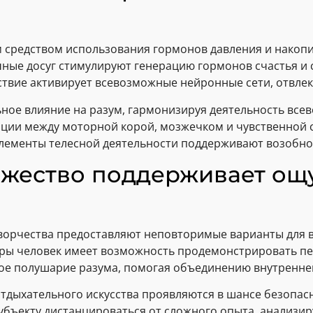
м средством использования гормонов давления и накопи
чные досуг стимулируют генерацию гормонов счастья 
твие активирует всевозможные нейронные сети, отвлек
ное влияние на разум, гармонизируя деятельность все
зации между моторной корой, мозжечком и чувственной 
 элементы телесной деятельности поддерживают возобн
ожество поддерживает ощу
творчества предоставляют неповторимые варианты для 
ы человек имеет возможность продемонстрировать пе
ое полушарие разума, помогая объединению внутренне
тдыхательного искусства проявляются в шансе безопа
убъекту дистанцироваться от сложного опыта, анализир