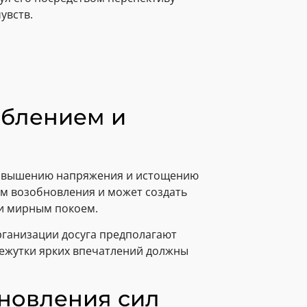
увств.
аблением и
 повышению напряжения и истощению
м возобновления и может создать
и мирным покоем.
организации досуга предполагают
ежутки ярких впечатлений должны
новления сил