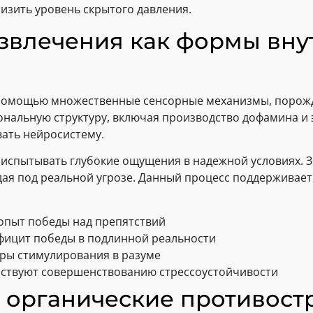
изить уровень скрытого давления.
азвлечения как формы вн
 помощью множественные сенсорные механизмы, порожд
нальную структуру, включая производство дофамина и
вать нейросистему.
испытывать глубокие ощущения в надежной условиях. З
падая под реальной угрозе. Данный процесс поддержива
опыт победы над препятствий
фицит победы в подлинной реальности
уры стимулирования в разуме
бствуют совершенствованию стрессоустойчивости
к органические противост