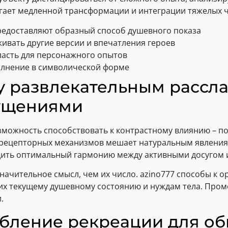
гает медленной трансформации и интеграции тяжелых ч
предоставляют образный способ душевного показа
ивать другие версии и впечатления героев
ласть для персонажного опытов
олнение в символической форме
у развлекательным рассл
ущениями
зможность способствовать к контрастному влиянию –
 рецепторных механизмов мешает натуральным явления
ить оптимальный гармонию между активными досугом 
начительное смысл, чем их число. azino777 способы к 
их текущему душевному состоянию и нуждам тела. Пром
.
бление рекреации для об