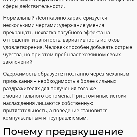
сферы действительности.
Нормальный Леон казино характеризуется
несколькими чертами: удержание умения
прекращать, нехватка пагубного эффекта на
отношения и занятость, вариативность истоков
удовлетворения. Человек способен добывать острые
чувства, но при этом пребывает хозяином своих
заключений.
Одержимость образуется поэтапно через механизм
привыкания – необходимость в более сильных
раздражителях для получения того же
эмоционального феномена. При этом иные истоки
наслаждения лишаются собственную
притягательность, а поведение становится
компульсивным и неуправляемым.
Почему предвкушение