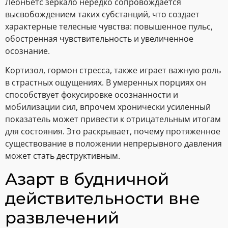
Леонбетс зеркало нередко сопровождается
высвобождением таких субстанций, что создает
характерные телесные чувства: повышенное пульс,
обостренная чувствительность и увеличенное
осознание.
Кортизол, гормон стресса, также играет важную роль
в страстных ощущениях. В умеренных порциях он
способствует фокусировке осознанности и
мобилизации сил, впрочем хронически усиленный
показатель может привести к отрицательным итогам
для состояния. Это раскрывает, почему протяженное
существование в положении непрерывного давления
может стать деструктивным.
Азарт в будничной
действительности вне
развлечений