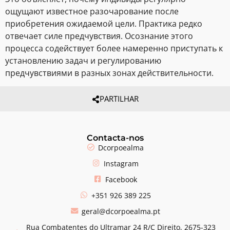
ощущают известное разочарование после
приобретения ожидаемой цели. Практика редко
отвечает силе предчувствия. Осознание этого
процесса содействует более намеренно приступать к
установлению задач и регулированию
предчувствиями в разных зонах действительности.
PARTILHAR
Contacta-nos
Dcorpoealma
Instagram
Facebook
+351 926 389 225
geral@dcorpoealma.pt
Rua Combatentes do Ultramar 24 R/C Direito, 2675-323