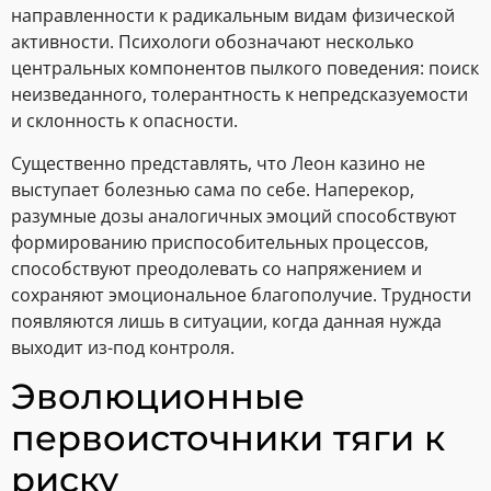
направленности к радикальным видам физической
активности. Психологи обозначают несколько
центральных компонентов пылкого поведения: поиск
неизведанного, толерантность к непредсказуемости
и склонность к опасности.
Существенно представлять, что Леон казино не
выступает болезнью сама по себе. Наперекор,
разумные дозы аналогичных эмоций способствуют
формированию приспособительных процессов,
способствуют преодолевать со напряжением и
сохраняют эмоциональное благополучие. Трудности
появляются лишь в ситуации, когда данная нужда
выходит из-под контроля.
Эволюционные
первоисточники тяги к
риску