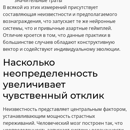
значительные траты
В всякой из этих измерений присутствует
составляющая неизвестности и предполагаемого
вознаграждения, что запускает те же нейронные
системы, что и привычные азартные геймплей.
Отличие кроется в том, что данные практики в
большинстве случаев обладают конструктивную
вектор и содействуют индивидуальному эволюции.
Насколько
неопределенность
увеличивает
чувственный отклик
Неизвестность представляет центральным фактором,
устанавливающим мощность страстных
переживаний. Человеческий мозг построен так, что
неопределенность запускает системы осознанности