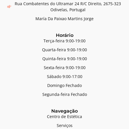
Rua Combatentes do Ultramar 24 R/C Direito, 2675-323
Odivelas, Portugal
María Da Paixao Martins Jorge
Horário
Terça-feira 9:00-19:00
Quarta-feira 9:00-19:00
Quinta-feira 9:00-19:00
Sexta-feira 9:00-19:00
Sábado 9:00-17:00
Domingo Fechado
Segunda-feira Fechado
Navegação
Centro de Estética
Serviços