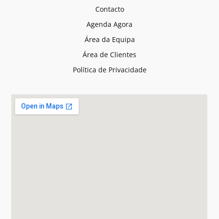
Contacto
Agenda Agora
Área da Equipa
Área de Clientes
Política de Privacidade